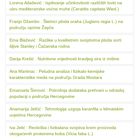
Lorena Adašević : Ispitivanje učinkovitosti različitih lovki na
ulov mediteranske voćne muhe (Ceratitis capitata Wied.)
Franjo Džambo : Štetnici ploda oraha (Juglans regia L.) na
području općine Žepče
Ema Blažević : Razlike u kvalitetnim svojstvima ploda sorti
šljive Stanley i Čačanska rodna
Darija Krešić : Nutritivne vrijednosti kravljeg sira iz mišine
Ana Martinac : Peludna analiza i fizikalo-kemijske
karakteristike meda na području Grada Mostara
Emanuela Šimović : Potrošnja dodataka prehrani u odrasloj
populaciji s područja Hercegovine
Anamarija Jelčić : Tehnologija uzgoja karanfila u klimatskim
uvjetima Hercegovine
Iva Jelić : Reološka i fizikalana svojstva krem proizvoda
obogaćenih proteinima boba (Vicia faba L.)