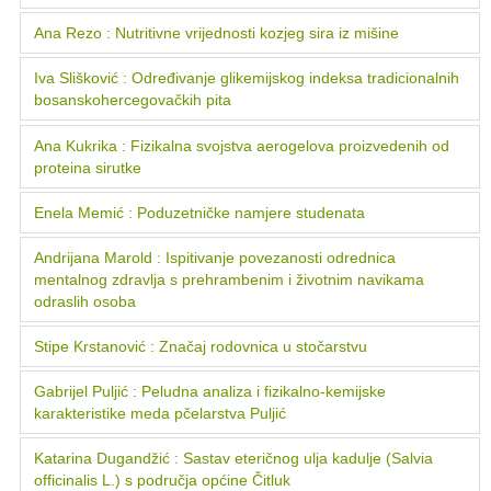
Ana Rezo : Nutritivne vrijednosti kozjeg sira iz mišine
Iva Slišković : Određivanje glikemijskog indeksa tradicionalnih
bosanskohercegovačkih pita
Ana Kukrika : Fizikalna svojstva aerogelova proizvedenih od
proteina sirutke
Enela Memić : Poduzetničke namjere studenata
Andrijana Marold : Ispitivanje povezanosti odrednica
mentalnog zdravlja s prehrambenim i životnim navikama
odraslih osoba
Stipe Krstanović : Značaj rodovnica u stočarstvu
Gabrijel Puljić : Peludna analiza i fizikalno-kemijske
karakteristike meda pčelarstva Puljić
Katarina Dugandžić : Sastav eteričnog ulja kadulje (Salvia
officinalis L.) s područja općine Čitluk