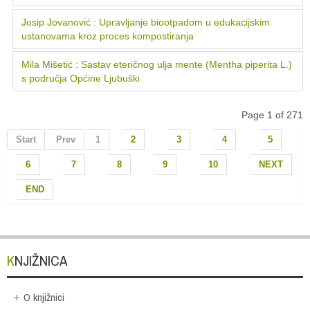
Josip Jovanović : Upravljanje biootpadom u edukacijskim
ustanovama kroz proces kompostiranja
Mila Mišetić : Sastav eteričnog ulja mente (Mentha piperita L.)
s područja Općine Ljubuški
Page 1 of 271
Start
Prev
1
2
3
4
5
6
7
8
9
10
NEXT
END
KNJIŽNICA
O knjižnici