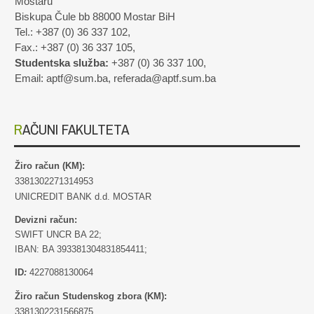
Mostaru
Biskupa Čule bb 88000 Mostar BiH
Tel.: +387 (0) 36 337 102,
Fax.: +387 (0) 36 337 105,
Studentska služba:
+387 (0) 36 337 100,
Email: aptf@sum.ba, referada@aptf.sum.ba
RAČUNI FAKULTETA
Žiro račun (KM):
3381302271314953
UNICREDIT BANK d.d. MOSTAR
Devizni račun:
SWIFT UNCR BA 22;
IBAN: BA 393381304831854411;
ID
:
4227088130064
Žiro račun Studenskog zbora (KM):
3381302231566875