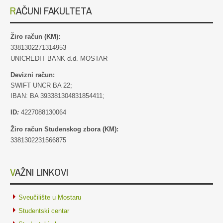
RAČUNI FAKULTETA
Žiro račun (KM):
3381302271314953
UNICREDIT BANK d.d. MOSTAR
Devizni račun:
SWIFT UNCR BA 22;
IBAN: BA 393381304831854411;
ID
:
4227088130064
Žiro račun Studenskog zbora (KM):
3381302231566875
VAŽNI LINKOVI
Sveučilište u Mostaru
Studentski centar