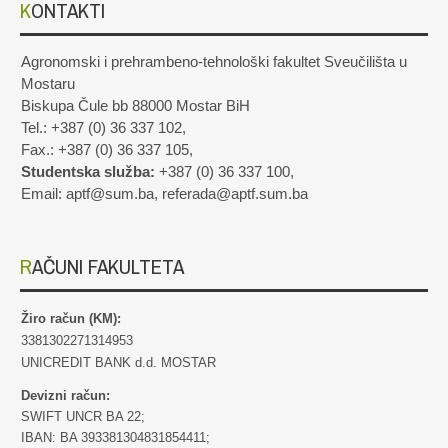
KONTAKTI
Agronomski i prehrambeno-tehnološki fakultet Sveučilišta u
Mostaru
Biskupa Čule bb 88000 Mostar BiH
Tel.: +387 (0) 36 337 102,
Fax.: +387 (0) 36 337 105,
Studentska služba:
+387 (0) 36 337 100,
Email: aptf@sum.ba, referada@aptf.sum.ba
RAČUNI FAKULTETA
Žiro račun (KM):
3381302271314953
UNICREDIT BANK d.d. MOSTAR
Devizni račun:
SWIFT UNCR BA 22;
IBAN: BA 393381304831854411;