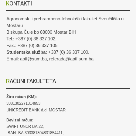
KONTAKTI
Agronomski i prehrambeno-tehnološki fakultet Sveučilišta u
Mostaru
Biskupa Čule bb 88000 Mostar BiH
Tel.: +387 (0) 36 337 102,
Fax.: +387 (0) 36 337 105,
Studentska služba:
+387 (0) 36 337 100,
Email: aptf@sum.ba, referada@aptf.sum.ba
RAČUNI FAKULTETA
Žiro račun (KM):
3381302271314953
UNICREDIT BANK d.d. MOSTAR
Devizni račun:
SWIFT UNCR BA 22;
IBAN: BA 393381304831854411;