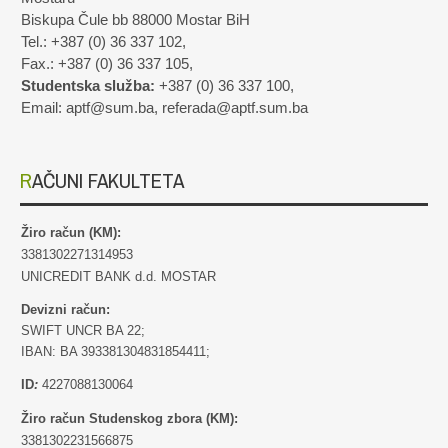
Biskupa Čule bb 88000 Mostar BiH
Tel.: +387 (0) 36 337 102,
Fax.: +387 (0) 36 337 105,
Studentska služba:
+387 (0) 36 337 100,
Email: aptf@sum.ba, referada@aptf.sum.ba
RAČUNI FAKULTETA
Žiro račun (KM):
3381302271314953
UNICREDIT BANK d.d. MOSTAR
Devizni račun:
SWIFT UNCR BA 22;
IBAN: BA 393381304831854411;
ID
:
4227088130064
Žiro račun Studenskog zbora (KM):
3381302231566875