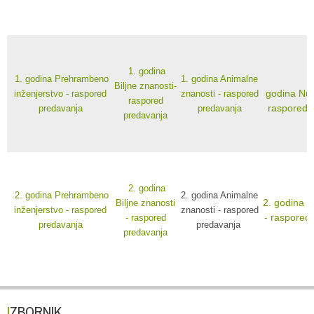
1. godina
1. godina Prehrambeno
1. godina Animalne
Biljne znanosti-
godina Nut
inženjerstvo - raspored
znanosti - raspored
raspored
raspored 
predavanja
predavanja
predavanja
2. godina
2. godina Prehrambeno
2. godina Animalne
2. godina N
Biljne znanosti
inženjerstvo - raspored
znanosti - raspored
- raspored
- raspored
predavanja
predavanja
predavanja
IZBORNIK