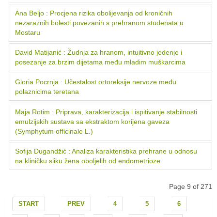
Ana Beljo : Procjena rizika obolijevanja od kroničnih
nezaraznih bolesti povezanih s prehranom studenata u
Mostaru
David Matijanić : Žudnja za hranom, intuitivno jedenje i
posezanje za brzim dijetama među mladim muškarcima
Gloria Pocrnja : Učestalost ortoreksije nervoze među
polaznicima teretana
Maja Rotim : Priprava, karakterizacija i ispitivanje stabilnosti
emulzijskih sustava sa ekstraktom korijena gaveza
(Symphytum officinale L.)
Sofija Dugandžić : Analiza karakteristika prehrane u odnosu
na kliničku sliku žena oboljelih od endometrioze
Page 9 of 271
START
PREV
4
5
6