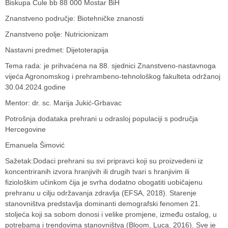
Biskupa Čule bb 88 000 Mostar BiH
Znanstveno područje: Biotehničke znanosti
Znanstveno polje: Nutricionizam
Nastavni predmet: Dijetoterapija
Tema rada: je prihvaćena na 88. sjednici Znanstveno-nastavnoga
vijeća Agronomskog i prehrambeno-tehnološkog fakulteta održanoj
30.04.2024.godine
Mentor: dr. sc. Marija Jukić-Grbavac
Potrošnja dodataka prehrani u odrasloj populaciji s područja
Hercegovine
Emanuela Šimović
Sažetak:Dodaci prehrani su svi pripravci koji su proizvedeni iz
koncentriranih izvora hranjivih ili drugih tvari s hranjivim ili
fiziološkim učinkom čija je svrha dodatno obogatiti uobičajenu
prehranu u cilju održavanja zdravlja (EFSA, 2018). Starenje
stanovništva predstavlja dominanti demografski fenomen 21.
stoljeća koji sa sobom donosi i velike promjene, između ostalog, u
potrebama i trendovima stanovništva (Bloom, Luca, 2016). Sve je