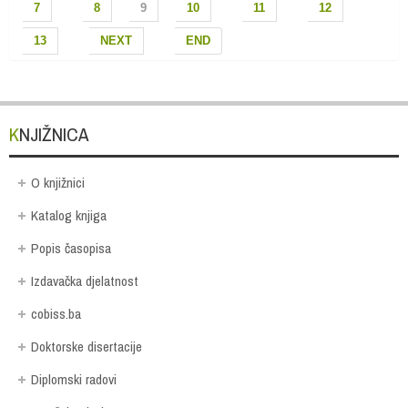
7
8
9
10
11
12
13
NEXT
END
KNJIŽNICA
O knjižnici
Katalog knjiga
Popis časopisa
Izdavačka djelatnost
cobiss.ba
Doktorske disertacije
Diplomski radovi