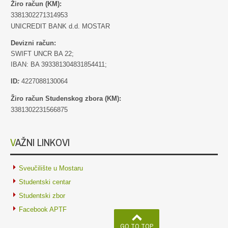
Žiro račun (KM):
3381302271314953
UNICREDIT BANK d.d. MOSTAR
Devizni račun:
SWIFT UNCR BA 22;
IBAN: BA 393381304831854411;
ID
:
4227088130064
Žiro račun Studenskog zbora (KM):
3381302231566875
VAŽNI LINKOVI
Sveučilište u Mostaru
Studentski centar
Studentski zbor
Facebook APTF
GO TO TOP