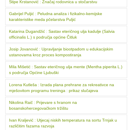
Stipe Krstanović : Značaj rodovnica u stočarstvu
Gabrijel Puljić : Peludna analiza i fizikalno-kemijske
karakteristike meda pčelarstva Puljić
Katarina Dugandžić : Sastav eteričnog ulja kadulje (Salvia
officinalis L.) s područja općine Čitluk
Josip Jovanović : Upravljanje biootpadom u edukacijskim
ustanovama kroz proces kompostiranja
Mila Mišetić : Sastav eteričnog ulja mente (Mentha piperita L.)
s područja Općine Ljubuški
Lorena Kutleša : Izrada plana prehrane za rekreativce na
mješovitom programu treninga : prikaz slučajeva
Nikolina Raič : Prijevare s hranom na
bosanskohercegovačkom tržištu
Ivan Kraljević : Utjecaj niskih temperatura na sortu Trnjak u
različitim fazama razvoja