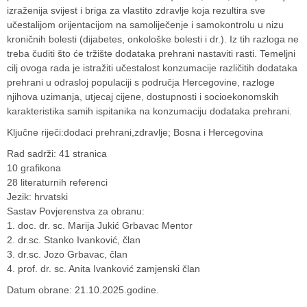
izraženija svijest i briga za vlastito zdravlje koja rezultira sve
učestalijom orijentacijom na samoliječenje i samokontrolu u nizu
kroničnih bolesti (dijabetes, onkološke bolesti i dr.). Iz tih razloga ne
treba čuditi što će tržište dodataka prehrani nastaviti rasti. Temeljni
cilj ovoga rada je istražiti učestalost konzumacije različitih dodataka
prehrani u odrasloj populaciji s područja Hercegovine, razloge
njihova uzimanja, utjecaj cijene, dostupnosti i socioekonomskih
karakteristika samih ispitanika na konzumaciju dodataka prehrani.
Ključne riječi:dodaci prehrani,zdravlje; Bosna i Hercegovina
Rad sadrži: 41 stranica
10 grafikona
28 literaturnih referenci
Jezik: hrvatski
Sastav Povjerenstva za obranu:
1. doc. dr. sc. Marija Jukić Grbavac Mentor
2. dr.sc. Stanko Ivanković, član
3. dr.sc. Jozo Grbavac, član
4. prof. dr. sc. Anita Ivanković zamjenski član
Datum obrane: 21.10.2025.godine.