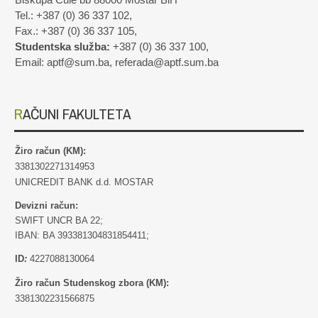
Biskupa Čule bb 88000 Mostar BiH
Tel.: +387 (0) 36 337 102,
Fax.: +387 (0) 36 337 105,
Studentska služba:
+387 (0) 36 337 100,
Email: aptf@sum.ba, referada@aptf.sum.ba
RAČUNI FAKULTETA
Žiro račun (KM):
3381302271314953
UNICREDIT BANK d.d. MOSTAR
Devizni račun:
SWIFT UNCR BA 22;
IBAN: BA 393381304831854411;
ID
:
4227088130064
Žiro račun Studenskog zbora (KM):
3381302231566875