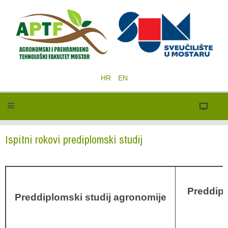
HR
EN
Ispitni rokovi prediplomski studij
Preddipl
Preddiplomski studij agronomije