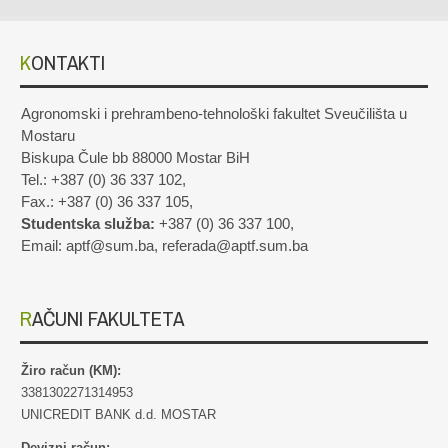
KONTAKTI
Agronomski i prehrambeno-tehnološki fakultet Sveučilišta u
Mostaru
Biskupa Čule bb 88000 Mostar BiH
Tel.: +387 (0) 36 337 102,
Fax.: +387 (0) 36 337 105,
Studentska služba:
+387 (0) 36 337 100,
Email: aptf@sum.ba, referada@aptf.sum.ba
RAČUNI FAKULTETA
Žiro račun (KM):
3381302271314953
UNICREDIT BANK d.d. MOSTAR
Devizni račun: