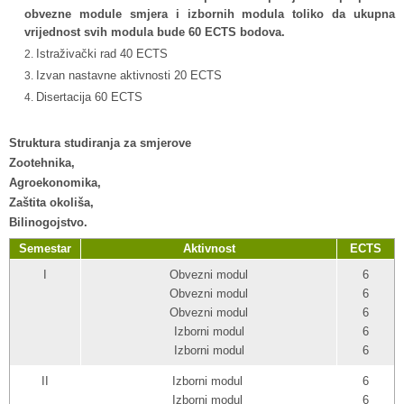
obvezne module smjera i izbornih modula toliko da ukupna
vrijednost svih modula bude 60 ECTS bodova.
Istraživački rad 40 ECTS
Izvan nastavne aktivnosti 20 ECTS
Disertacija 60 ECTS
Struktura studiranja za smjerove
Zootehnika,
Agroekonomika,
Zaštita okoliša,
Bilinogojstvo.
Semestar
Aktivnost
ECTS
I
Obvezni modul
6
Obvezni modul
6
Obvezni modul
6
Izborni modul
6
Izborni modul
6
II
Izborni modul
6
Izborni modul
6