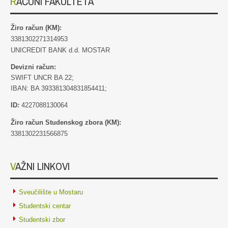
RAČUNI FAKULTETA
Žiro račun (KM):
3381302271314953
UNICREDIT BANK d.d. MOSTAR
Devizni račun:
SWIFT UNCR BA 22;
IBAN: BA 393381304831854411;
ID
:
4227088130064
Žiro račun Studenskog zbora (KM):
3381302231566875
VAŽNI LINKOVI
Sveučilište u Mostaru
Studentski centar
Studentski zbor