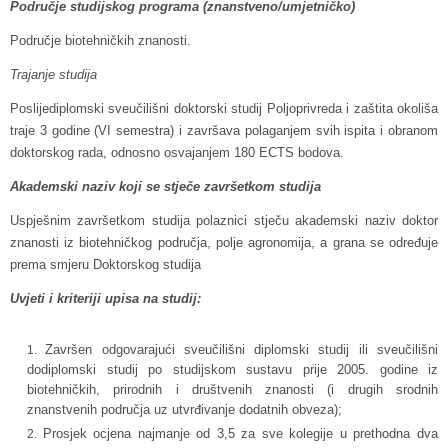
Područje studijskog programa (znanstveno/umjetničko)
Područje biotehničkih znanosti.
Trajanje studija
Poslijediplomski sveučilišni doktorski studij Poljoprivreda i zaštita okoliša
traje 3 godine (VI semestra) i završava polaganjem svih ispita i obranom
doktorskog rada, odnosno osvajanjem 180 ECTS bodova.
Akademski naziv koji se stječe završetkom studija
Uspješnim završetkom studija polaznici stječu akademski naziv doktor
znanosti iz biotehničkog područja, polje agronomija, a grana se određuje
prema smjeru Doktorskog studija
Uvjeti i kriteriji upisa na studij:
Završen odgovarajući sveučilišni diplomski studij ili sveučilišni
dodiplomski studij po studijskom sustavu prije 2005. godine iz
biotehničkih, prirodnih i društvenih znanosti (i drugih srodnih
znanstvenih područja uz utvrđivanje dodatnih obveza);
Prosjek ocjena najmanje od 3,5 za sve kolegije u prethodna dva