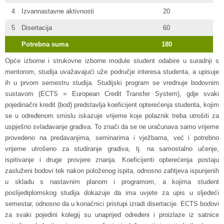
4
Izvannastavne aktivnosti
20
5
Disertacija
60
Potrebna suma
180
Opće izborne i strukovne izborne module student odabire u suradnji s
mentorom, studija uvažavajući uže područje interesa studenta, a upisuje
ih u prvom semestru studija. Studijski program se vrednuje bodovnim
sustavom (ECTS = European Credit Transfer System), gdje svaki
pojedinačni kredit (bod) predstavlja koeficijent opterećenja studenta, kojim
se u određenom smislu iskazuje vrijeme koje polaznik treba utrošiti za
uspješno svladavanje gradiva. To znači da se ne uračunava samo vrijeme
provedeno na predavanjima, seminarima i vježbama, već i potrebno
vrijeme utrošeno za studiranje gradiva, tj. na samostalno učenje,
ispitivanje i druge provjere znanja. Koeficijenti opterećenja postaju
zasluženi bodovi tek nakon položenog ispita, odnosno zahtjeva ispunjenih
u skladu s nastavnim planom i programom, a kojima student
poslijediplomskog studija dokazuje da ima uvjete za upis u sljedeći
semestar, odnosno da u konačnici pristupi izradi disertacije. ECTS bodovi
za svaki pojedini kolegij su unaprijed određeni i proizlaze iz satnice