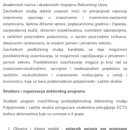
akademskih naziva i akademskih stupnjeva Rektorskog zbora.
Završetkom studija doktori znanosti moći će primjenjivati najnovije
znanstvene spoznaje u znanstvenim i znanstveno-nastavnim
ustanovama, tijelima državne uprave, poglavarstvima gradova i županija,
savjetodavnoj službi, državnim inspektoratima, kontrolnim laboratorijima,
u različitim proizvodnim poduzećima, u raznim proizvodnim tvrtkama,
obrazovnim ustanovama, te ostalom javnom i privatnom sektoru.
Završetkom predloženog studija kandidatu se daje mogućnost
postdoktorskog usavršavanja, te mogućnosti zapošljavanja u privatnom i
javnom sektoru. Postdoktorsko usavršavanje moguće je kroz rad na
znanstveno-istraživačkim, razvojnim i međunarodnim projektima na
različitim visokoškolskim i znanstvenim institucijama u zemlji i
inozemstvu, koje se bave problematikom poljoprivrede i zaštite okoliša.
Struktura i organizacija doktorskog programa
Studijski program sveučilišnog poslijediplomskog doktorskog studija
Poljoprivreda i zaštita okoliša omogućava studentima prikupljanje ECTS
bodova aktivnostima koje su svrstane u 4 grupe:
Obvezni i izborni moduli -
polaznik upisuje sve propisane