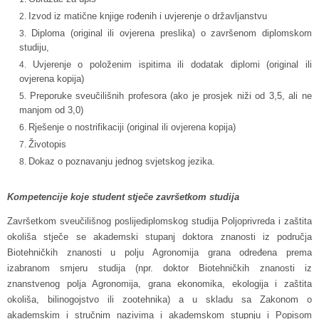
Izvod iz matične knjige rođenih i uvjerenje o državljanstvu
Diploma (original ili ovjerena preslika) o završenom diplomskom
studiju,
Uvjerenje o položenim ispitima ili dodatak diplomi (original ili
ovjerena kopija)
Preporuke sveučilišnih profesora (ako je prosjek niži od 3,5, ali ne
manjom od 3,0)
Rješenje o nostrifikaciji (original ili ovjerena kopija)
Životopis
Dokaz o poznavanju jednog svjetskog jezika.
Kompetencije koje student stječe završetkom studija
Završetkom sveučilišnog poslijediplomskog studija Poljoprivreda i zaštita
okoliša stječe se akademski stupanj doktora znanosti iz područja
Biotehničkih znanosti u polju Agronomija grana određena prema
izabranom smjeru studija (npr. doktor Biotehničkih znanosti iz
znanstvenog polja Agronomija, grana ekonomika, ekologija i zaštita
okoliša, bilinogojstvo ili zootehnika) a u skladu sa Zakonom o
akademskim i stručnim nazivima i akademskom stupnju i Popisom