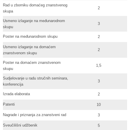
Rad u zborniku domaćeg znanstvenog
2
skupa
Usmeno izlaganje na međunarodnom
3
skupu
Poster na međunarodnom skupu
2
Usmeno izlaganje na domaćem
2
znanstvenom skupu
Poster na domaćem znanstvenom
1,5
skupu
Sudjelovanje u radu stručnih seminara,
3
konferencija
Izrada elaborata
2
Patenti
10
Nagrade i priznanja za znanstveni rad
3
Sveučilišni udžbenik
5