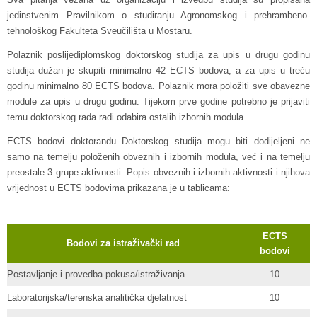
jedinstvenim Pravilnikom o studiranju Agronomskog i prehrambeno-
tehnološkog Fakulteta Sveučilišta u Mostaru.
Polaznik poslijediplomskog doktorskog studija za upis u drugu godinu
studija dužan je skupiti minimalno 42 ECTS bodova, a za upis u treću
godinu minimalno 80 ECTS bodova. Polaznik mora položiti sve obavezne
module za upis u drugu godinu. Tijekom prve godine potrebno je prijaviti
temu doktorskog rada radi odabira ostalih izbornih modula.
ECTS bodovi doktorandu Doktorskog studija mogu biti dodijeljeni ne
samo na temelju položenih obveznih i izbornih modula, već i na temelju
preostale 3 grupe aktivnosti. Popis obveznih i izbornih aktivnosti i njihova
vrijednost u ECTS bodovima prikazana je u tablicama:
ECTS
Bodovi za istraživački rad
bodovi
Postavljanje i provedba pokusa/istraživanja
10
Laboratorijska/terenska analitička djelatnost
10