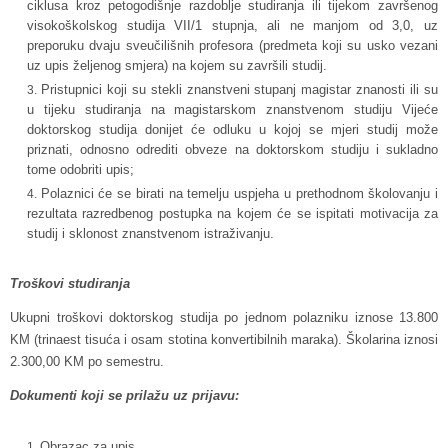
ciklusa kroz petogodišnje razdoblje studiranja ili tijekom završenog
visokoškolskog studija VII/1 stupnja, ali ne manjom od 3,0, uz
preporuku dvaju sveučilišnih profesora (predmeta koji su usko vezani
uz upis željenog smjera) na kojem su završili studij.
Pristupnici koji su stekli znanstveni stupanj magistar znanosti ili su
u tijeku studiranja na magistarskom znanstvenom studiju Vijeće
doktorskog studija donijet će odluku u kojoj se mjeri studij može
priznati, odnosno odrediti obveze na doktorskom studiju i sukladno
tome odobriti upis;
Polaznici će se birati na temelju uspjeha u prethodnom školovanju i
rezultata razredbenog postupka na kojem će se ispitati motivacija za
studij i sklonost znanstvenom istraživanju.
Troškovi studiranja
Ukupni troškovi doktorskog studija po jednom polazniku iznose 13.800
KM (trinaest tisuća i osam stotina konvertibilnih maraka). Školarina iznosi
2.300,00 KM po semestru.
Dokumenti koji se prilažu uz prijavu:
Obrazac za upis