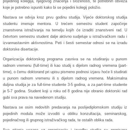
pojedinog kolegija, njegovog značenja i složenosti, te potrebnih obveza
koje je potrebno ispuniti kako bi se pojedini kolegij položio.
Nastava se odvija kroz prvu godinu studija. Vijeće doktorskog studija
studentu imenuje mentora. U trećem semestru student započinje
znanstvena istraživanja na temelju kojih će izraditi znanstveni rad. U
četvrtom semestru student dalje aktivno sudjeluje u istraživačkom radu i
izvannastavnim aktivnostima. Peti i šesti semestar odnosi se na izradu
doktorske disertacije.
Organizacija doktorskog programa zasniva se na studiranju u punom
radnom vremenu (full-time) ili kao studij s dijelom radnog vremena (part-
time), o čemu doktorand pri upisu pismeno podnosi izjavu hoće li studirati
u punom radnom vremenu ili s dijelom radnog vremena. Maksimalna
duljina studija je za full-time studente 3-5 godina, a za part-time studente
je 5-7 godina. Student koji u roku od 8 godina nije obranio doktorski rad
gubi sva prava na navedenom studiju.
Nastava se osim redovitih predavanja na poslijediplomskom studiju iz
pojedinih modula može izvoditi u obliku konzultacija, seminarskog,
pojedinačnog ili grupnog istraživačkog rada, te ostalih oblika rada.
Sva pitanja vezana uz organizaciju i izvedbu studija su propisana