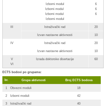
Izborni modul
6
Izborni modul
6
Izborni modul
6
Izborni modul
III
Istraživački rad
20
Izvan nastavne aktivnosti
10
IV
Istraživački rad
20
Izvan nastavne aktivnosti
10
V
Izrada doktorske disertacije
60
VI
ECTS bodovi po grupama:
br.
Grupa aktivnosti
Broj ECTS bodova
1
Obvezni moduli
18
2
Izborni moduli
42
3
Istraživački rad
40