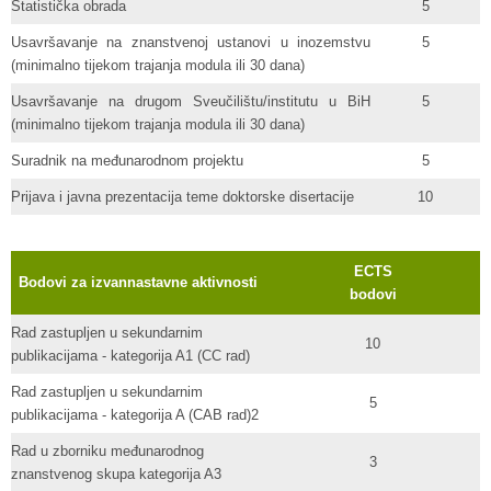
Statistička obrada
5
Usavršavanje na znanstvenoj ustanovi u inozemstvu
5
(minimalno tijekom trajanja modula ili 30 dana)
Usavršavanje na drugom Sveučilištu/institutu u BiH
5
(minimalno tijekom trajanja modula ili 30 dana)
Suradnik na međunarodnom projektu
5
Prijava i javna prezentacija teme doktorske disertacije
10
ECTS
Bodovi za izvannastavne aktivnosti
bodovi
Rad zastupljen u sekundarnim
10
publikacijama - kategorija A1 (CC rad)
Rad zastupljen u sekundarnim
5
publikacijama - kategorija A (CAB rad)2
Rad u zborniku međunarodnog
3
znanstvenog skupa kategorija A3