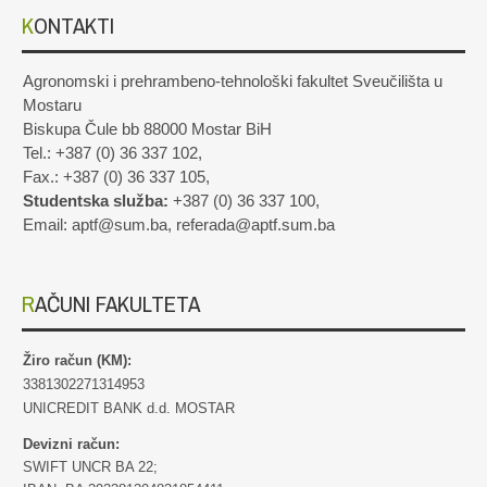
KONTAKTI
Agronomski i prehrambeno-tehnološki fakultet Sveučilišta u
Mostaru
Biskupa Čule bb 88000 Mostar BiH
Tel.: +387 (0) 36 337 102,
Fax.: +387 (0) 36 337 105,
Studentska služba:
+387 (0) 36 337 100,
Email: aptf@sum.ba, referada@aptf.sum.ba
RAČUNI FAKULTETA
Žiro račun (KM):
3381302271314953
UNICREDIT BANK d.d. MOSTAR
Devizni račun:
SWIFT UNCR BA 22;