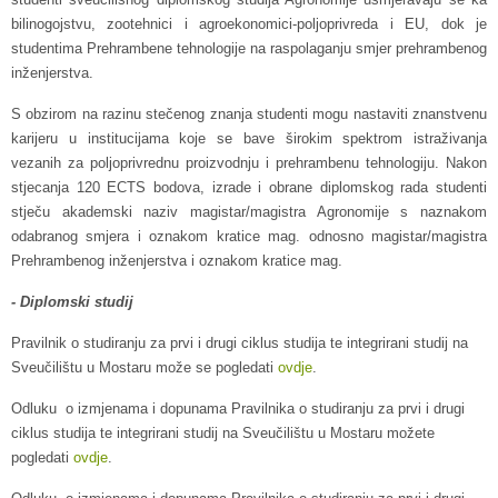
bilinogojstvu, zootehnici i agroekonomici-poljoprivreda i EU, dok je
studentima Prehrambene tehnologije na raspolaganju smjer prehrambenog
inženjerstva.
S obzirom na razinu stečenog znanja studenti mogu nastaviti znanstvenu
karijeru u institucijama koje se bave širokim spektrom istraživanja
vezanih za poljoprivrednu proizvodnju i prehrambenu tehnologiju. Nakon
stjecanja 120 ECTS bodova, izrade i obrane diplomskog rada studenti
stječu akademski naziv magistar/magistra Agronomije s naznakom
odabranog smjera i oznakom kratice mag. odnosno magistar/magistra
Prehrambenog inženjerstva i oznakom kratice mag.
- Diplomski studij
Pravilnik o studiranju za prvi i drugi ciklus studija te integrirani studij na
Sveučilištu u Mostaru može se pogledati
ovdje
.
Odluku o izmjenama i dopunama Pravilnika o studiranju za prvi i drugi
ciklus studija te integrirani studij na Sveučilištu u Mostaru možete
pogledati
ovdje
.