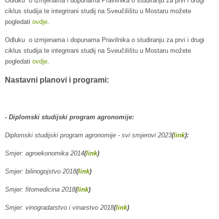
Odluku o izmjenama i dopunama Pravilnika o studiranju za prvi i drugi
ciklus studija te integrirani studij na Sveučilištu u Mostaru možete
pogledati
ovdje
.
Odluku o izmjenama i dopunama Pravilnika o studiranju za prvi i drugi
ciklus studija te integrirani studij na Sveučilištu u Mostaru možete
pogledati
ovdje
.
Nastavni planovi i programi:
- Diplomski studijski program agronomije:
Diplomski studijski program agronomije - svi smjerovi 2023
(
link
):
Smjer: agroekonomika 2014
(
link
)
Smjer: bilinogojstvo 2018
(
link
)
Smjer: fitomedicina 2018
(
link
)
Smjer: vinogradarstvo i vinarstvo 2018
(
link
)