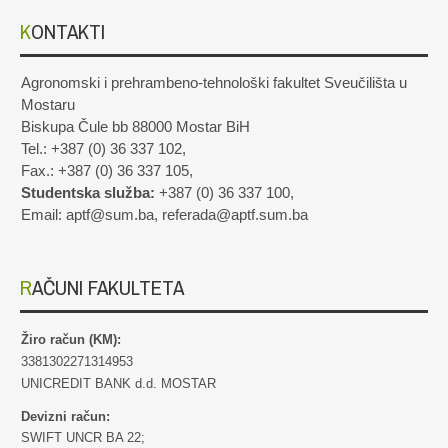
KONTAKTI
Agronomski i prehrambeno-tehnološki fakultet Sveučilišta u
Mostaru
Biskupa Čule bb 88000 Mostar BiH
Tel.: +387 (0) 36 337 102,
Fax.: +387 (0) 36 337 105,
Studentska služba:
+387 (0) 36 337 100,
Email: aptf@sum.ba, referada@aptf.sum.ba
RAČUNI FAKULTETA
Žiro račun (KM):
3381302271314953
UNICREDIT BANK d.d. MOSTAR
Devizni račun:
SWIFT UNCR BA 22;