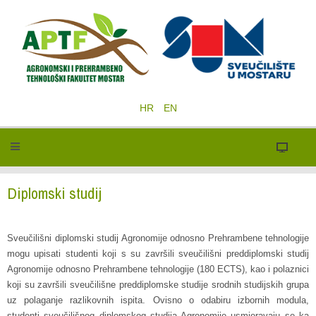
HR
EN
Diplomski studij
Sveučilišni diplomski studij Agronomije odnosno Prehrambene tehnologije
mogu upisati studenti koji s su završili sveučilišni preddiplomski studij
Agronomije odnosno Prehrambene tehnologije (180 ECTS), kao i polaznici
koji su završili sveučilišne preddiplomske studije srodnih studijskih grupa
uz polaganje razlikovnih ispita. Ovisno o odabiru izbornih modula,
studenti sveučilišnog diplomskog studija Agronomije usmjeravaju se ka