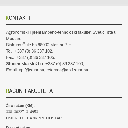
KONTAKTI
Agronomski i prehrambeno-tehnološki fakultet Sveučilišta u
Mostaru
Biskupa Čule bb 88000 Mostar BiH
Tel.: +387 (0) 36 337 102,
Fax.: +387 (0) 36 337 105,
Studentska služba:
+387 (0) 36 337 100,
Email: aptf@sum.ba, referada@aptf.sum.ba
RAČUNI FAKULTETA
Žiro račun (KM):
3381302271314953
UNICREDIT BANK d.d. MOSTAR
Devizni račun: