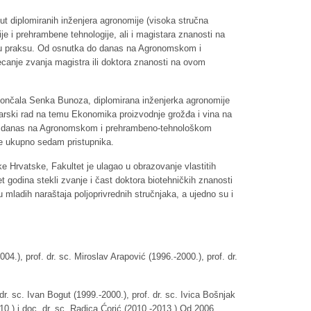
ut diplomiranih inženjera agronomije (visoka stručna
je i prehrambene tehnologije, ali i magistara znanosti na
nio u praksu. Od osnutka do danas na Agronomskom i
ecanje zvanja magistra ili doktora znanosti na ovom
končala Senka Bunoza, diplomirana inženjerka agronomije
starski rad na temu Ekonomika proizvodnje grožđa i vina na
 do danas na Agronomskom i prehrambeno-tehnološkom
je ukupno sedam pristupnika.
 Hrvatske, Fakultet je ulagao u obrazovanje vlastitih
t godina stekli zvanje i čast doktora biotehničkih znanosti
u mladih naraštaja poljoprivrednih stručnjaka, a ujedno su i
4.), prof. dr. sc. Miroslav Arapović (1996.-2000.), prof. dr.
 dr. sc. Ivan Bogut (1999.-2000.), prof. dr. sc. Ivica Bošnjak
10.) i doc. dr. sc. Radica Ćorić (2010.-2013.).Od 2006.