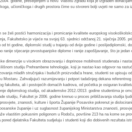
 2004. godine, preseljenjem u novu vlastitu zgradu koja je izgrađen donacija
jskoga, učioničkoga i drugih prostora čime su stvoreni bolji uvjeti ne samo za
 se želi postići harmonizacija i promicanje kvalitete europskog visokoškolsko
 Fakultetsko je vijeće na svojoj 63. sjednici održanoj 21. siječnja 2005. pri
u od tri godine, diplomski studij u trajanju od dvije godine i poslijediplomski, d
 ranije stjecanje prvostupanjske diplome i ranije zapošljavanje, što je jeda
pske dimenzije u visokom obrazovanju i doprinose mobilnosti studenata i nas
išnom studiju Prehrambene tehnologije, koji je nastao kao odgovor na rastuć
razovanja mladih stručnjaka i budućih proizvođača hrane, studenti se upisuju
u Mostaru. Zahvaljujući razumijevanju i potpori tadašnjeg dekana referentnog
 fakulteta, ali i postojećih domaćih kadrova, od početka je osiguran kvalite
enje diplomskog studija, od akademske 2012./2013. godine studentima je om
ude studiju, Fakultet je 2006. godine krenuo u proces približavanja studija ljud
osvjete, znanosti, kulture i športa Županije Posavske pokrenut je dislociran
gbosanske županije i uz suglasnost županijskog Ministarstva znanosti, prosvjet
aže vlastitim pokusnim poligonom u Rodoču, površine 213 ha na kome se provo
a pored djelatnika Fakulteta sudjeluju i studenti koji dio dobivenih rezultata 