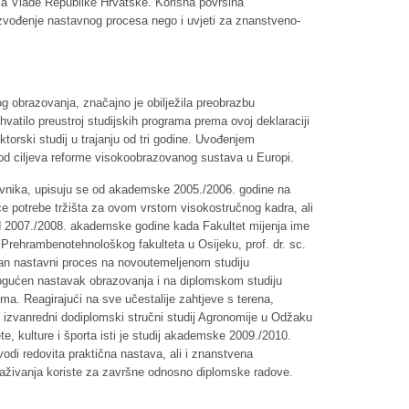
ma Vlade Republike Hrvatske. Korisna površina
 izvođenje nastavnog procesa nego i uvjeti za znanstveno-
g obrazovanja, značajno je obilježila preobrazbu
hvatilo preustroj studijskih programa prema ovoj deklaraciji
oktorski studij u trajanju od tri godine. Uvođenjem
n od ciljeva reforme visokoobrazovanog sustava u Europi.
tavnika, upisuju se od akademske 2005./2006. godine na
e potrebe tržišta za ovom vrstom visokostručnog kadra, ali
 od 2007./2008. akademske godine kada Fakultet mijenja ime
 Prehrambenotehnološkog fakulteta u Osijeku, prof. dr. sc.
tan nastavni proces na novoutemeljenom studiju
ogućen nastavak obrazovanja i na diplomskom studiju
ima. Reagirajući na sve učestalije zahtjeve s terena,
i izvanredni dodiplomski stručni studij Agronomije u Odžaku
e, kulture i športa isti je studij akademske 2009./2010.
di redovita praktična nastava, ali i znanstvena
istraživanja koriste za završne odnosno diplomske radove.