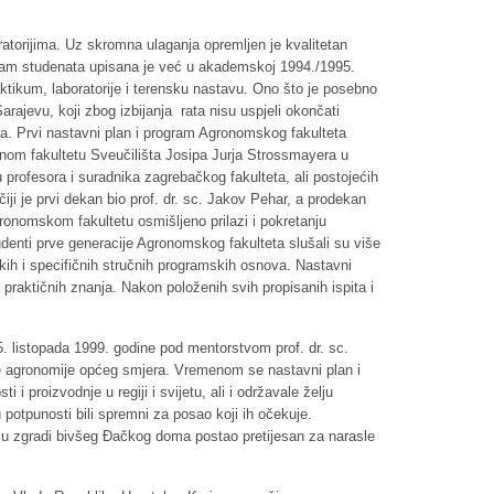
atorijima. Uz skromna ulaganja opremljen je kvalitetan
sedam studenata upisana je već u akademskoj 1994./1995.
raktikum, laboratorije i terensku nastavu. Ono što je posebno
ajevu, koji zbog izbijanja rata nisu uspjeli okončati
ja. Prvi nastavni plan i program Agronomskog fakulteta
dnom fakultetu Sveučilišta Josipa Jurja Strossmayera u
 profesora i suradnika zagrebačkog fakulteta, ali postojećih
ji je prvi dekan bio prof. dr. sc. Jakov Pehar, a prodekan
ronomskom fakultetu osmišljeno prilazi i pokretanju
udenti prve generacije Agronomskog fakulteta slušali su više
čkih i specifičnih stručnih programskih osnova. Nastavni
 praktičnih znanja. Nakon položenih svih propisanih ispita i
5. listopada 1999. godine pod mentorstvom prof. dr. sc.
ke agronomije općeg smjera. Vremenom se nastavni plan i
proizvodnje u regiji i svijetu, ali i održavale želju
potpunosti bili spremni za posao koji ih očekuje.
 u zgradi bivšeg Đačkog doma postao pretijesan za narasle