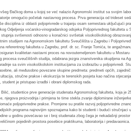
všeg Đačkog doma u kojoj se već nalazio Agronomski institut sa svojim labor
boratorije omogućio početak nastavnog procesa. Prva generacija od trideset 
iše disciplina iz oblasti poljoprivrede u trajanju osam semestara uključujući p
og Odjeljenja voćarsko-vinogradarskog odsjeka Poljoprivrednog fakulteta u Sar
a i stupnja svršenosti odnosno u konačnici svršetak visokoškolskog obrazovan
entnim studijem na Agronomskom fakultetu Sveučilišta u Zagrebu i Poljoprivre
ana referentnog fakulteta u Zagrebu, prof. dr. sc. Franje Tomića, te angažmanu
osiguran kvalitetan nastavni proces na novoutemeljenom fakultetu u Mostaru či
og procesa sveučilišnih studija, odabrana jezgra znanstvenika okupljena na Ag
uradnje sa svim visokoškolskim institucijama za izobrazbu u poljoprivredi. St
 tri zasebne, ali međusobno povezane skupine predmeta: predmeti općih, zajedni
tacija, stručne prakse i ekskurzija te terenskih posjeta kao načina stjecanja
, student je pristupao izradbi i obrani diplomskog rada.
 Bilić, studentice prve generacije studenata Agronomskog fakulteta, koja je 2
e, njegova proizvodnja i primjena te time stekla zvanje diplomirane inženjer
će poljoprivredne prakse. Promjene su pratile razvoj poljoprivredne znanosti i 
jskih programa najnovijim spoznajama kako bi studenti i budući stručnjaci u 
ine u godinu povećavao se i broj studenata zbog čega je nekadašnji prostor
 i veličinom pojedinih prostora posebice praktikuma, laboratorija i predavaonica.