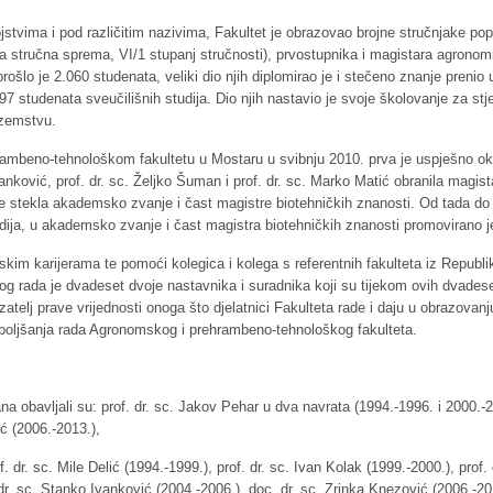
jstvima i pod različitim nazivima, Fakultet je obrazovao brojne stručnjake pop
ša stručna sprema, VI/1 stupanj stručnosti), prvostupnika i magistara agronomi
prošlo je 2.060 studenata, veliki dio njih diplomirao je i stečeno znanje pre
 studenata sveučilišnih studija. Dio njih nastavio je svoje školovanje za stj
nozemstvu.
rambeno-tehnološkom fakultetu u Mostaru u svibnju 2010. prva je uspješno o
anković, prof. dr. sc. Željko Šuman i prof. dr. sc. Marko Matić obranila magi
je stekla akademsko zvanje i čast magistre biotehničkih znanosti. Od tada
dija, u akademsko zvanje i čast magistra biotehničkih znanosti promovirano 
 karijerama te pomoći kolegica i kolega s referentnih fakulteta iz Republike
og rada je dvadeset dvoje nastavnika i suradnika koji su tijekom ovih dvadese
atelj prave vrijednosti onoga što djelatnici Fakulteta rade i daju u obrazovanj
oboljšanja rada Agronomskog i prehrambeno-tehnološkog fakulteta.
 obavljali su: prof. dr. sc. Jakov Pehar u dva navrata (1994.-1996. i 2000.-200
ć (2006.-2013.),
 dr. sc. Mile Delić (1994.-1999.), prof. dr. sc. Ivan Kolak (1999.-2000.), prof.
 dr. sc. Stanko Ivanković (2004.-2006.), doc. dr. sc. Zrinka Knezović (2006.-20