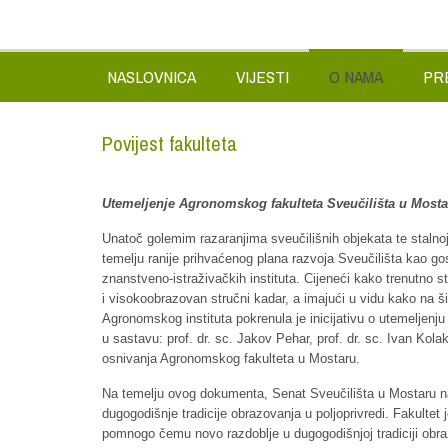
NASLOVNICA
VIJESTI
O NAMA
PR
Povijest fakulteta
Utemeljenje Agronomskog fakulteta Sveučilišta u Most
Unatoč golemim razaranjima sveučilišnih objekata te stalnoj
temelju ranije prihvaćenog plana razvoja Sveučilišta kao go
znanstveno-istraživačkih instituta. Cijeneći kako trenutno s
i visokoobrazovan stručni kadar, a imajući u vidu kako na 
Agronomskog instituta pokrenula je inicijativu o utemeljen
u sastavu: prof. dr. sc. Jakov Pehar, prof. dr. sc. Ivan Kola
osnivanja Agronomskog fakulteta u Mostaru.
Na temelju ovog dokumenta, Senat Sveučilišta u Mostaru n
dugogodišnje tradicije obrazovanja u poljoprivredi. Fakulte
pomnogo čemu novo razdoblje u dugogodišnjoj tradiciji obraz