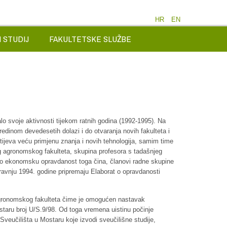
HR
EN
 STUDIJ
FAKULTETSKE SLUŽBE
lo svoje aktivnosti tijekom ratnih godina (1992-1995). Na
edinom devedesetih dolazi i do otvaranja novih fakulteta i
htijeva veću primjenu znanja i novih tehnologija, samim time
og agronomskog fakulteta, skupina profesora s tadašnjeg
eno ekonomsku opravdanost toga čina, članovi radne skupine
u travnju 1994. godine pripremaju Elaborat o opravdanosti
Agronomskog fakulteta čime je omogućen nastavak
staru broj U/S.9/98. Od toga vremena uistinu počinje
Sveučilišta u Mostaru koje izvodi sveučilišne studije,