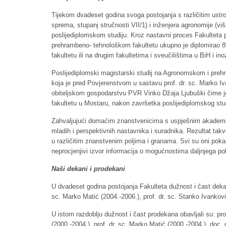
Tijekom dvadeset godina svoga postojanja s različitim ustro
sprema, stupanj stručnosti VII/1) i inženjera agronomije (vi
poslijediplomskom studiju. Kroz nastavni proces Fakulteta 
prehrambeno- tehnološkom fakultetu ukupno je diplomirao 897
fakultetu ili na drugim fakultetima i sveučilištima u BiH i i
Poslijediplomski magistarski studij na Agronomskom i preh
koja je pred Povjerenstvom u sastavu prof. dr. sc. Marko Iv
obiteljskom gospodarstvu PVR Vinko Džaja Ljubuški čime 
fakultetu u Mostaru, nakon završetka poslijediplomskog stu
Zahvaljujući domaćim znanstvenicima s uspješnim akademskim
mladih i perspektivnih nastavnika i suradnika. Rezultat takv
u različitim znanstvenim poljima i granama. Svi su oni pokaz
neprocjenjivi izvor informacija o mogućnostima daljnjega p
Naši dekani i prodekani
U dvadeset godina postojanja Fakulteta dužnost i čast dekana
sc. Marko Matić (2004.-2006.), prof. dr. sc. Stanko Ivankovi
U istom razdoblju dužnost i čast prodekana obavljali su: prof.
(2000.-2004.), prof. dr. sc. Marko Matić (2000.-2004.), doc.