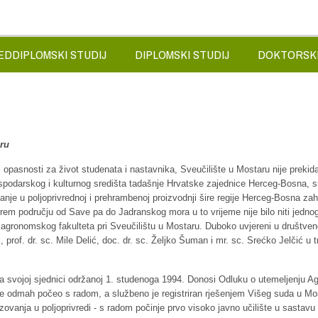
EDDIPLOMSKI STUDIJ
DIPLOMSKI STUDIJ
DOKTORSKI
aru
 opasnosti za život studenata i nastavnika, Sveučilište u Mostaru nije prekida
spodarskog i kulturnog središta tadašnje Hrvatske zajednice Herceg-Bosna, sr
tanje u poljoprivrednoj i prehrambenoj proizvodnji šire regije Herceg-Bosna za
širem području od Save pa do Jadranskog mora u to vrijeme nije bilo niti jedn
ju agronomskog fakulteta pri Sveučilištu u Mostaru. Duboko uvjereni u društv
k, prof. dr. sc. Mile Delić, doc. dr. sc. Željko Šuman i mr. sc. Srećko Jelčić 
a svojoj sjednici održanoj 1. studenoga 1994. Donosi Odluku o utemeljenju 
t je odmah počeo s radom, a službeno je registriran rješenjem Višeg suda u Mo
ovanja u poljoprivredi - s radom počinje prvo visoko javno učilište u sastavu 