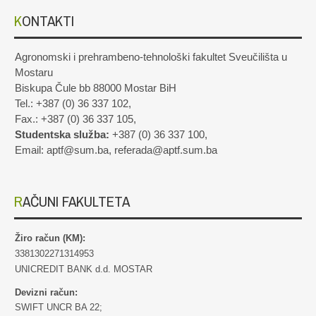
KONTAKTI
Agronomski i prehrambeno-tehnološki fakultet Sveučilišta u
Mostaru
Biskupa Čule bb 88000 Mostar BiH
Tel.: +387 (0) 36 337 102,
Fax.: +387 (0) 36 337 105,
Studentska služba:
+387 (0) 36 337 100,
Email: aptf@sum.ba, referada@aptf.sum.ba
RAČUNI FAKULTETA
Žiro račun (KM):
3381302271314953
UNICREDIT BANK d.d. MOSTAR
Devizni račun:
SWIFT UNCR BA 22;