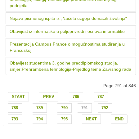
podrijetla.
Najava pismenog ispita iz „Načela uzgoja domaćih životinja“
Obavijest iz informatike u poljoprivredi i osnova informatike
Prezentacija Campus France o mogućnostima studiranja u
Francuskoj
Obavijest studentima 3. godine preddiplomskog studija,
smjer:Prehrambena tehnologija-Prijedlog tema Završnog rada
Page 791 of 846
START
PREV
786
787
788
789
790
791
792
793
794
795
NEXT
END