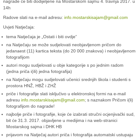
nagrade će biti dodijeljene na Mostarskom sajmu 4. travnja 2017. u
14h
Radove slati na e-mail adresu:
info.mostarskisajam@gmail.com
Uvjeti Natječaja:
tema Natječaja je „Ostati i biti ovdje“
na Natječaju se može sudjelovati neobjavljenom pričom do
jedanaest (11) kartica teksta (do 20 000 znakova) i neobjavljenom
fotografijom
autori mogu sudjelovati u obje kategorije s po jednim radom
(jedna priča i(ili) jedna fotografija)
na Natječaju mogu sudjelovati učenici srednjih škola i studenti s
prostora HNŽ, HBŽ i ZHŽ
priče i fotografije slati isključivo u elektronskoj formi na e-mail
adresu
info.mostarskisajam@gmail.com
; s naznakom Pričom i(li)
fotografijom do nagrade!
najbolje priče i fotografije, koje će izabrati stručni ocjenjivački sud,
bit će 31.3. 2017. objavljene u medijima i na web-stranici
Mostarskog sajma i DHK HB
prijavom na Natječaj autori priča i fotografija automatski ustupaju