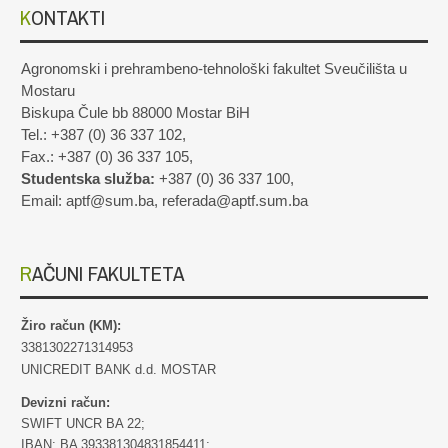
KONTAKTI
Agronomski i prehrambeno-tehnološki fakultet Sveučilišta u
Mostaru
Biskupa Čule bb 88000 Mostar BiH
Tel.: +387 (0) 36 337 102,
Fax.: +387 (0) 36 337 105,
Studentska služba:
+387 (0) 36 337 100,
Email: aptf@sum.ba, referada@aptf.sum.ba
RAČUNI FAKULTETA
Žiro račun (KM):
3381302271314953
UNICREDIT BANK d.d. MOSTAR
Devizni račun:
SWIFT UNCR BA 22;
IBAN: BA 393381304831854411;