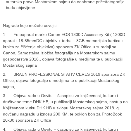
autorsko pravo Mostarskom sajmu da odabrane priče/fotografije
budu objavljene.
Nagrade koje možete osvojiti:
1. Fotoaparat marke Canon EOS 1300D Accessory Kit ( 1300D
aparat+ 18-55mmDC objektiv + torba + 8GB memorijska kartica +
krpica za čišćenje objektiva) sponzora ZK Office u suradnji sa
Canon, Samostalna izložba fotografija na Mostarskom sajmu
gospodarstva 2018., objava fotografije u medijima te u publikaciji
Mostarskog sajma
2. BRAUN PROFESSIONAL STATIV CERES 1019 sponzora ZK
Office, objava fotografije u medijima te u publikaciji Mostarskog
sajma,
3. Objava rada u Osvitu – časopisu za književnost, kulturu i
društvene teme DHK HB, u publikaciji Mostarskog sajma, nastup na
Književnom kutku DHK HB u sklopu Mostarskog sajma 2018. g.
novčanu nagradu u iznosu 200 KM. te poklon bon za PhotoBook
20x30 sponzora ZK Office
4. Objava rada u Osvitu – časopisu za književnost, kulturu i