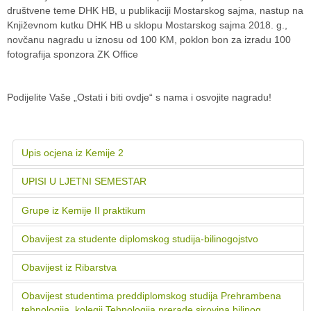
društvene teme DHK HB, u publikaciji Mostarskog sajma, nastup na
Književnom kutku DHK HB u sklopu Mostarskog sajma 2018. g.,
novčanu nagradu u iznosu od 100 KM, poklon bon za izradu 100
fotografija sponzora ZK Office
Podijelite Vaše „Ostati i biti ovdje“ s nama i osvojite nagradu!
Upis ocjena iz Kemije 2
UPISI U LJETNI SEMESTAR
Grupe iz Kemije II praktikum
Obavijest za studente diplomskog studija-bilinogojstvo
Obavijest iz Ribarstva
Obavijest studentima preddiplomskog studija Prehrambena
tehnologija, kolegij Tehnologija prerade sirovina biljnog