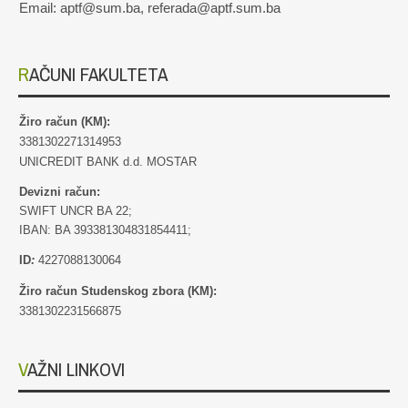
Email: aptf@sum.ba, referada@aptf.sum.ba
RAČUNI FAKULTETA
Žiro račun (KM):
3381302271314953
UNICREDIT BANK d.d. MOSTAR
Devizni račun:
SWIFT UNCR BA 22;
IBAN: BA 393381304831854411;
ID
:
4227088130064
Žiro račun Studenskog zbora (KM):
3381302231566875
VAŽNI LINKOVI