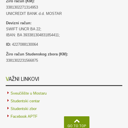
Žiro račun (KM):
3381302271314953
UNICREDIT BANK d.d. MOSTAR
Devizni račun:
SWIFT UNCR BA 22;
IBAN: BA 393381304831854411;
ID
:
4227088130064
Žiro račun Studenskog zbora (KM):
3381302231566875
VAŽNI LINKOVI
Sveučilište u Mostaru
Studentski centar
Studentski zbor
Facebook APTF
GO TO TOP