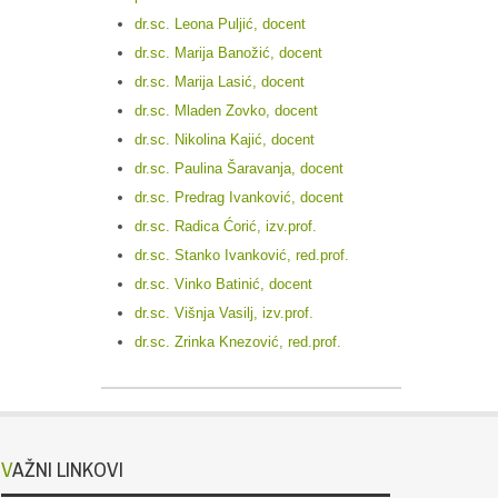
dr.sc. Leona Puljić, docent
dr.sc. Marija Banožić, docent
dr.sc. Marija Lasić, docent
dr.sc. Mladen Zovko, docent
dr.sc. Nikolina Kajić, docent
dr.sc. Paulina Šaravanja, docent
dr.sc. Predrag Ivanković, docent
dr.sc. Radica Ćorić, izv.prof.
dr.sc. Stanko Ivanković, red.prof.
dr.sc. Vinko Batinić, docent
dr.sc. Višnja Vasilj, izv.prof.
dr.sc. Zrinka Knezović, red.prof.
VAŽNI LINKOVI