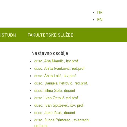
HR
EN
 STUDIJ
FAKULTETSKE SLUŽBE
Nastavno osoblje
dr.sc. Ana Mandić, izv.prof
dr.sc. Anita Ivanković, red.prof.
dr.sc. Anita Lalić, izv.prof.
dr.sc. Danijela Petrović, red.prof.
dr.sc. Elma Sefo, docent
dr.sc. Ivan Ostojić red.prof.
dr.sc. Ivan Spužević, izv. prof.
dr.sc. Jozo Ištuk, docent
dr.sc. Jurica Primorac, izvanredni
profesor