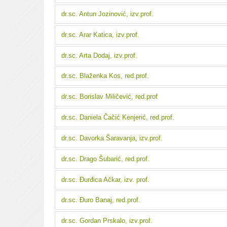
dr.sc. Antun Jozinović, izv.prof.
dr.sc. Arar Katica, izv.prof.
dr.sc. Arta Dodaj, izv.prof.
dr.sc. Blaženka Kos, red.prof.
dr.sc. Borislav Miličević, red.prof
dr.sc. Daniela Čačić Kenjerić, red.prof.
dr.sc. Davorka Šaravanja, izv.prof.
dr.sc. Drago Šubarić, red.prof.
dr.sc. Đurđica Ačkar, izv. prof.
dr.sc. Đuro Banaj, red.prof.
dr.sc. Gordan Prskalo, izv.prof.