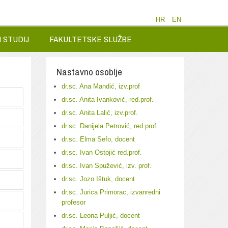
HR
EN
 STUDIJ
FAKULTETSKE SLUŽBE
Nastavno osoblje
dr.sc. Ana Mandić, izv.prof
dr.sc. Anita Ivanković, red.prof.
dr.sc. Anita Lalić, izv.prof.
dr.sc. Danijela Petrović, red.prof.
dr.sc. Elma Sefo, docent
dr.sc. Ivan Ostojić red.prof.
dr.sc. Ivan Spužević, izv. prof.
dr.sc. Jozo Ištuk, docent
dr.sc. Jurica Primorac, izvanredni
profesor
dr.sc. Leona Puljić, docent