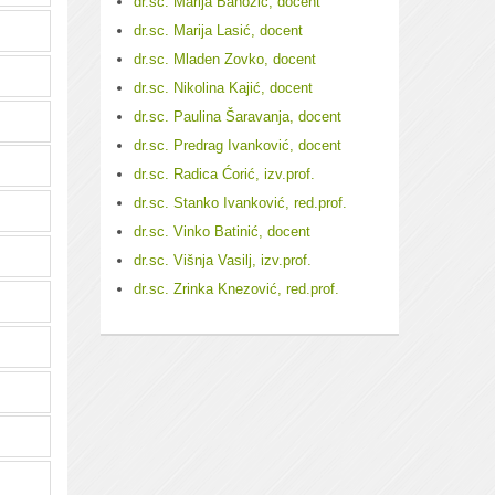
dr.sc. Marija Banožić, docent
dr.sc. Marija Lasić, docent
dr.sc. Mladen Zovko, docent
dr.sc. Nikolina Kajić, docent
dr.sc. Paulina Šaravanja, docent
dr.sc. Predrag Ivanković, docent
dr.sc. Radica Ćorić, izv.prof.
dr.sc. Stanko Ivanković, red.prof.
dr.sc. Vinko Batinić, docent
dr.sc. Višnja Vasilj, izv.prof.
dr.sc. Zrinka Knezović, red.prof.