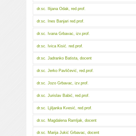
dr.sc. Ilijana Odak, red.prof.
dr.sc. Ines Banjari red.prof.
dr.sc. Ivana Grbavac, izv.prof.
dr.sc. Ivica Kisić. red.prof.
dr.sc. Jadranko Batista, docent
dr.sc. Jerko Pavličević, red.prof.
dr.sc. Jozo Grbavac, izv.prof.
dr.sc. Jurislav Babić, red.prof.
dr.sc. Ljiljanka Kvesić, red.prof.
dr.sc. Magdalena Ramljak, docent
dr.sc. Marija Jukić Grbavac, docent