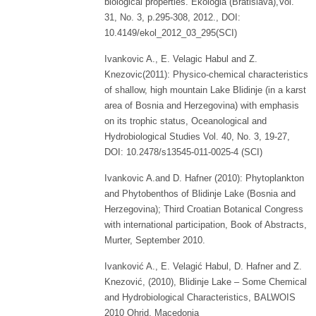
biological properties. Ekológia (Bratislava),Vol.
31, No. 3, p.295-308, 2012., DOI:
10.4149/ekol_2012_03_295(SCI)
Ivankovic A., E. Velagic Habul and Z.
Knezovic(2011): Physico-chemical characteristics
of shallow, high mountain Lake Blidinje (in a karst
area of Bosnia and Herzegovina) with emphasis
on its trophic status, Oceanological and
Hydrobiological Studies Vol. 40, No. 3, 19-27,
DOI: 10.2478/s13545-011-0025-4 (SCI)
Ivankovic A.and D. Hafner (2010): Phytoplankton
and Phytobenthos of Blidinje Lake (Bosnia and
Herzegovina); Third Croatian Botanical Congress
with international participation, Book of Abstracts,
Murter, September 2010.
Ivanković A., E. Velagić Habul, D. Hafner and Z.
Knezović, (2010), Blidinje Lake – Some Chemical
and Hydrobiological Characteristics, BALWOIS
2010 Ohrid, Macedonia