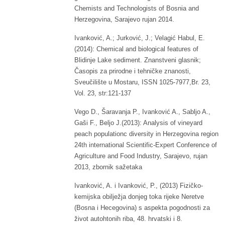
Chemists and Technologists of Bosnia and
Herzegovina, Sarajevo rujan 2014.
Ivanković, A.; Jurković, J.; Velagić Habul, E.
(2014): Chemical and biological features of
Blidinje Lake sediment. Znanstveni glasnik;
Časopis za prirodne i tehničke znanosti,
Sveučilište u Mostaru, ISSN 1025-7977,Br. 23,
Vol. 23, str:121-137
Vego D., Šaravanja P., Ivanković A., Sabljo A.,
Gaši F., Beljo J.(2013): Analysis of vineyard
peach populationc diversity in Herzegovina region
24th international Scientific-Expert Conference of
Agriculture and Food Industry, Sarajevo, rujan
2013, zbornik sažetaka
Ivanković, A. i Ivanković, P., (2013) Fizičko-
kemijska obilježja donjeg toka rijeke Neretve
(Bosna i Hecegovina) s aspekta pogodnosti za
život autohtonih riba, 48. hrvatski i 8.