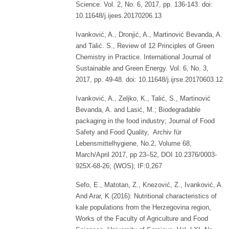
Science. Vol. 2, No. 6, 2017, pp. 136-143. doi:
10.11648/j.ijees.20170206.13
Ivanković, A., Dronjić, A., Martinović Bevanda, A.
and Talić. S., Review of 12 Principles of Green
Chemistry in Practice. International Journal of
Sustainable and Green Energy. Vol. 6, No. 3,
2017, pp. 49-48. doi: 10.11648/j.ijrse.20170603.12
Ivanković, A., Zeljko, K., Talić, S., Martinović
Bevanda, A. and Lasić, M.; Biodegradable
packaging in the food industry; Journal of Food
Safety and Food Quality, Archiv für
Lebensmittelhygiene, No.2, Volume 68,
March/April 2017, pp 23–52, DOI 10.2376/0003-
925X-68-26; (WOS); IF:0,267
Sefo, E., Matotan, Z., Knezović, Z., Ivanković, A.
And Arar, K.(2016): Nutritional characteristics of
kale populations from the Herzegovina region,
Works of the Faculty of Agriculture and Food