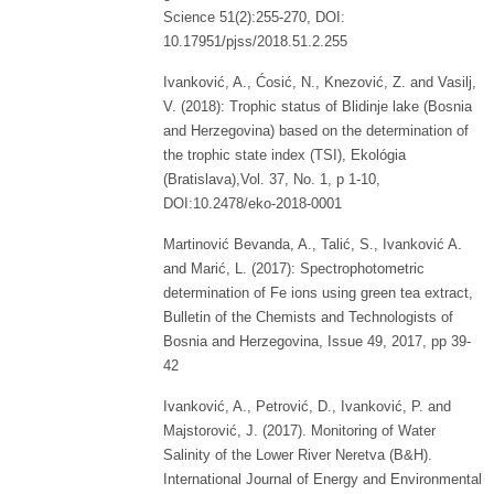
Science 51(2):255-270, DOI:
10.17951/pjss/2018.51.2.255
Ivanković, A., Ćosić, N., Knezović, Z. and Vasilj,
V. (2018): Trophic status of Blidinje lake (Bosnia
and Herzegovina) based on the determination of
the trophic state index (TSI), Ekológia
(Bratislava),Vol. 37, No. 1, p 1-10,
DOI:10.2478/eko-2018-0001
Martinović Bevanda, A., Talić, S., Ivanković A.
and Marić, L. (2017): Spectrophotometric
determination of Fe ions using green tea extract,
Bulletin of the Chemists and Technologists of
Bosnia and Herzegovina, Issue 49, 2017, pp 39-
42
Ivanković, A., Petrović, D., Ivanković, P. and
Majstorović, J. (2017). Monitoring of Water
Salinity of the Lower River Neretva (B&H).
International Journal of Energy and Environmental