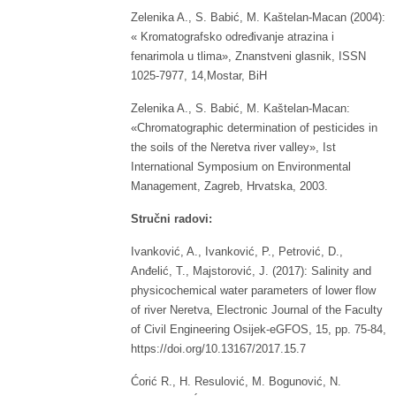
Zelenika A., S. Babić, M. Kaštelan-Macan (2004):
« Kromatografsko određivanje atrazina i
fenarimola u tlima», Znanstveni glasnik, ISSN
1025-7977, 14,Mostar, BiH
Zelenika A., S. Babić, M. Kaštelan-Macan:
«Chromatographic determination of pesticides in
the soils of the Neretva river valley», Ist
International Symposium on Environmental
Management, Zagreb, Hrvatska, 2003.
Stručni radovi:
Ivanković, A., Ivanković, P., Petrović, D.,
Anđelić, T., Majstorović, J. (2017): Salinity and
physicochemical water parameters of lower flow
of river Neretva, Electronic Journal of the Faculty
of Civil Engineering Osijek-eGFOS, 15, pp. 75-84,
https://doi.org/10.13167/2017.15.7
Ćorić R., H. Resulović, M. Bogunović, N.