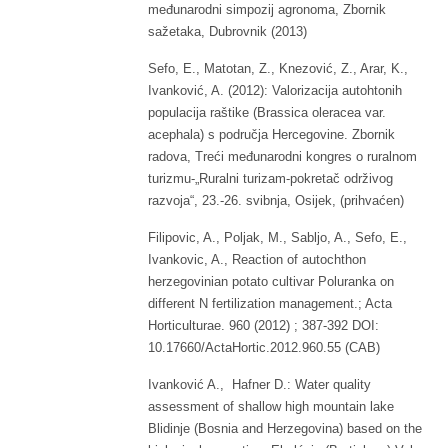
međunarodni simpozij agronoma, Zbornik
sažetaka, Dubrovnik (2013)
Sefo, E., Matotan, Z., Knezović, Z., Arar, K.,
Ivanković, A. (2012): Valorizacija autohtonih
populacija raštike (Brassica oleracea var.
acephala) s područja Hercegovine. Zbornik
radova, Treći međunarodni kongres o ruralnom
turizmu-„Ruralni turizam-pokretač održivog
razvoja“, 23.-26. svibnja, Osijek, (prihvaćen)
Filipovic, A., Poljak, M., Sabljo, A., Sefo, E.,
Ivankovic, A., Reaction of autochthon
herzegovinian potato cultivar Poluranka on
different N fertilization management.; Acta
Horticulturae. 960 (2012) ; 387-392 DOI:
10.17660/ActaHortic.2012.960.55 (CAB)
Ivanković A., Hafner D.: Water quality
assessment of shallow high mountain lake
Blidinje (Bosnia and Herzegovina) based on the