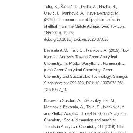
Talić, S., Škobić, D., Dedić, A., Nazlić, N.,
Ujević, I., Ivanković, A., Pavela-Vrančić, M.
(2020): The occurrence of lipophilic toxins in
shellfish from the Middle Adriatic Sea, Toxicon,
186(2020), 19-25,
doi.org/10.1016/j.toxicon.2020.07.026
Bevanda A.M., Talić S., Ivanković A. (2019) Flow
Injection Analysis Toward Green Analytical
Chemistry. In: Płotka-Wasylka J., Namieśnik J.
(eds) Green Analytical Chemistry. Green
Chemistry and Sustainable Technology. Springer,
Singapore; pp: 299-323, DOI: 10.1007/978-981-
13-9105-7_10
Kurowska-Susdorf, A., Zwierżdżyński, M.,
Martinović Bevanda, A., Talić, S., Ivanković, A.
and Płotka-Wasylka, J. (2019): Green Analytical
Chemistry: Social dimension and teaching,
Trends in Analytical Chemistry 111 (2019) 185-