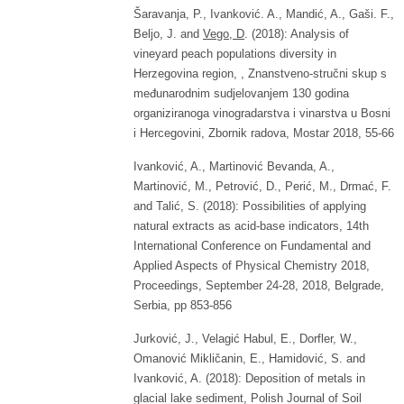
Šaravanja, P., Ivanković. A., Mandić, A., Gaši. F.,
Beljo, J. and
Vego, D
. (2018): Analysis of
vineyard peach populations diversity in
Herzegovina region, , Znanstveno-stručni skup s
međunarodnim sudjelovanjem 130 godina
organiziranoga vinogradarstva i vinarstva u Bosni
i Hercegovini, Zbornik radova, Mostar 2018, 55-66
Ivanković, A., Martinović Bevanda, A.,
Martinović, M., Petrović, D., Perić, M., Drmać, F.
and Talić, S. (2018): Possibilities of applying
natural extracts as acid-base indicators, 14th
International Conference on Fundamental and
Applied Aspects of Physical Chemistry 2018,
Proceedings, September 24-28, 2018, Belgrade,
Serbia, pp 853-856
Jurković, J., Velagić Habul, E., Dorfler, W.,
Omanović Mikličanin, E., Hamidović, S. and
Ivanković, A. (2018): Deposition of metals in
glacial lake sediment, Polish Journal of Soil