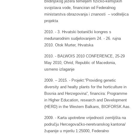
Blidinjskog jezera temeljem fizičko-kemijskih
svojstava vode, financiran od Federalnog
ministarstva obrazovanja i znanosti – voditeljica
projekta
2010. - 3. Hrvatski botanički kongres s
međunarodnim sudjelovanjem 24. - 26. rujna
2010. Otok Murter, Hrvatska
2010. - BALWOIS 2010 CONFERENCE, 25-29
May 2010, Ohrid, Republic of Macedonia,
usmeno izlaganje
2009. – 2015. - Projekt:“Providing genetic
diversity and healty plants for the horticulture in
Bosnia and Herzegovina“, financira: Programme
in Higher Education, research and Development
(HERD) in the Western Balkans, BIOFORSK Aas.
2009. - Karta upotrebne vrijednosti zemljišta na
području Hercegovačko-neretvanskog kantona/
županije u mjerilu 1:25000, Federalno