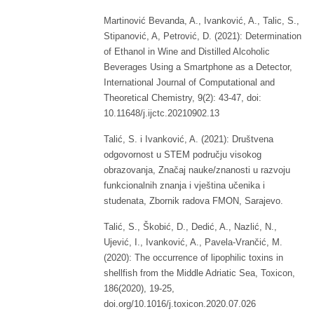
Martinović Bevanda, A., Ivanković, A., Talic, S.,
Stipanović, A, Petrović, D. (2021): Determination
of Ethanol in Wine and Distilled Alcoholic
Beverages Using a Smartphone as a Detector,
International Journal of Computational and
Theoretical Chemistry, 9(2): 43-47, doi:
10.11648/j.ijctc.20210902.13
Talić, S. i Ivanković, A. (2021): Društvena
odgovornost u STEM području visokog
obrazovanja, Značaj nauke/znanosti u razvoju
funkcionalnih znanja i vještina učenika i
studenata, Zbornik radova FMON, Sarajevo.
Talić, S., Škobić, D., Dedić, A., Nazlić, N.,
Ujević, I., Ivanković, A., Pavela-Vrančić, M.
(2020): The occurrence of lipophilic toxins in
shellfish from the Middle Adriatic Sea, Toxicon,
186(2020), 19-25,
doi.org/10.1016/j.toxicon.2020.07.026