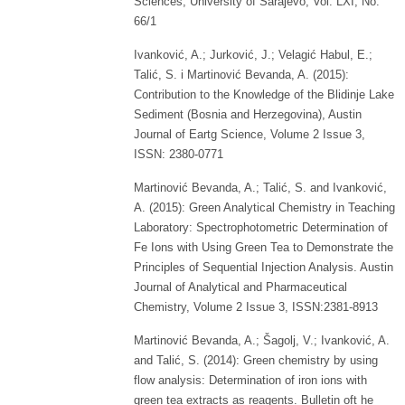
Sciences, University of Sarajevo, Vol. LXI, No.
66/1
Ivanković, A.; Jurković, J.; Velagić Habul, E.;
Talić, S. i Martinović Bevanda, A. (2015):
Contribution to the Knowledge of the Blidinje Lake
Sediment (Bosnia and Herzegovina), Austin
Journal of Eartg Science, Volume 2 Issue 3,
ISSN: 2380-0771
Martinović Bevanda, A.; Talić, S. and Ivanković,
A. (2015): Green Analytical Chemistry in Teaching
Laboratory: Spectrophotometric Determination of
Fe Ions with Using Green Tea to Demonstrate the
Principles of Sequential Injection Analysis. Austin
Journal of Analytical and Pharmaceutical
Chemistry, Volume 2 Issue 3, ISSN:2381-8913
Martinović Bevanda, A.; Šagolj, V.; Ivanković, A.
and Talić, S. (2014): Green chemistry by using
flow analysis: Determination of iron ions with
green tea extracts as reagents. Bulletin oft he