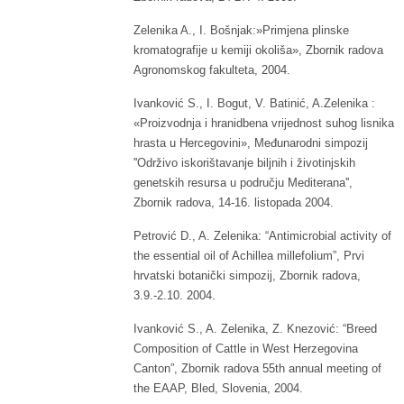
Zelenika A., I. Bošnjak:»Primjena plinske
kromatografije u kemiji okoliša», Zbornik radova
Agronomskog fakulteta, 2004.
Ivanković S., I. Bogut, V. Batinić, A.Zelenika :
«Proizvodnja i hranidbena vrijednost suhog lisnika
hrasta u Hercegovini», Međunarodni simpozij
''Održivo iskorištavanje biljnih i životinjskih
genetskih resursa u području Mediterana'',
Zbornik radova, 14-16. listopada 2004.
Petrović D., A. Zelenika: “Antimicrobial activity of
the essential oil of Achillea millefolium”, Prvi
hrvatski botanički simpozij, Zbornik radova,
3.9.-2.10. 2004.
Ivanković S., A. Zelenika, Z. Knezović: “Breed
Composition of Cattle in West Herzegovina
Canton”, Zbornik radova 55th annual meeting of
the EAAP, Bled, Slovenia, 2004.