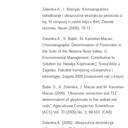
Zelenika A., I. Bošnjak: Kromatografsko
određivanje i ultrazvučna ekstrakcija pesticida iz
tla, III simpozij o zaštiti bilja u BiH, Zbornik
rezimea, Neum (2006); 70-71
Zelenika A., S. Babić, M. Kaštelan-Macan,
Chromatographic Determination of Pesticides in
the Soils of the Neretva River Valley. U:
Environmental Management; Contribution to
Solution (ur. Natalija Koprivanac), Sveučilište u
Zagrebu, Fakultet kemijskog inženjerstva i
tehnologije, Zagreb 2005 (znanstveni rad u knjizi)
Babic S., A. Zelenika, J. Macan and M. Kastelan-
Macan (2006): “Ultrasonic extraction and TLC
determination of glyphosate in the spiked red
soils”; Agriculturae Conspectus Scientificus
(ACS) Vol. 70 (2005) No. 3; 99-103, (CAB)
Zelenika A. (2005): Ultrazvučna ekstrakcija