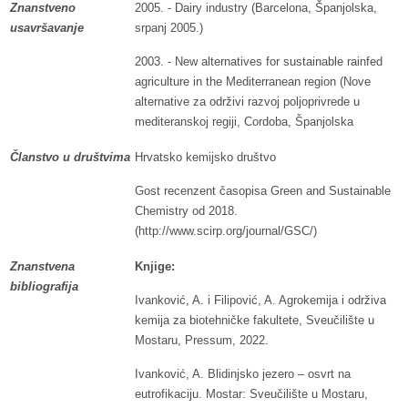
Znanstveno
2005. - Dairy industry (Barcelona, Španjolska,
usavršavanje
srpanj 2005.)
2003. - New alternatives for sustainable rainfed
agriculture in the Mediterranean region (Nove
alternative za održivi razvoj poljoprivrede u
mediteranskoj regiji, Cordoba, Španjolska
Članstvo u društvima
Hrvatsko kemijsko društvo
Gost recenzent časopisa Green and Sustainable
Chemistry od 2018.
(http://www.scirp.org/journal/GSC/)
Znanstvena
Knjige:
bibliografija
Ivanković, A. i Filipović, A. Agrokemija i održiva
kemija za biotehničke fakultete, Sveučilište u
Mostaru, Pressum, 2022.
Ivanković, A. Blidinjsko jezero – osvrt na
eutrofikaciju. Mostar: Sveučilište u Mostaru,