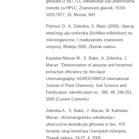
glifosata iz tla i TLC određivanje kao preliminarna
metoda za HPLC; Znanstveni glasnik, ISSN
1025-7977, 16, Mostar, BiH
Petrović D., A. Zelenika, S. Marić (2005): Utjecaj
eteričnog ulja stolisnika (Achillea millefolium) na
mikroorganizme; I međunarodni znanstveni
simpozij: Blidinje 2005, Zbornik radova
Kastelan-Macan M., S. Babic, A. Zelenika, J.
Macan: “Determination of atrazine and fenarimol
extraction efficiency by thin-layer
chromatography” AGROCHIMICA International
Journal of Plant Chemistry, Soil Science and
Fertilization; Identification no.: 395, 49, 246-251,
2005 (Current Contents)
Zelenika A., S. Babić, J. Macan, M. Kaštelan-
Macan: «Kromatografsko određivanje i
ultrazvučna ekstrakcija glifosata iz tla», XIX
hrvatski skup kemičara i kemijskih inženjera,
Zbornik radova, 24-27. 4. 2005.