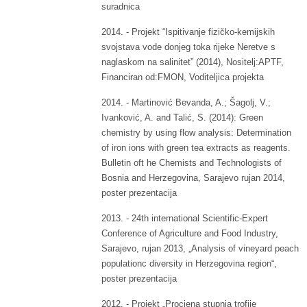
suradnica
2014. - Projekt “Ispitivanje fizičko-kemijskih
svojstava vode donjeg toka rijeke Neretve s
naglaskom na salinitet” (2014), Nositelj:APTF,
Financiran od:FMON, Voditeljica projekta
2014. - Martinović Bevanda, A.; Šagolj, V.;
Ivanković, A. and Talić, S. (2014): Green
chemistry by using flow analysis: Determination
of iron ions with green tea extracts as reagents.
Bulletin oft he Chemists and Technologists of
Bosnia and Herzegovina, Sarajevo rujan 2014,
poster prezentacija
2013. - 24th international Scientific-Expert
Conference of Agriculture and Food Industry,
Sarajevo, rujan 2013, „Analysis of vineyard peach
populationc diversity in Herzegovina region“,
poster prezentacija
2012. - Projekt „Procjena stupnja trofije