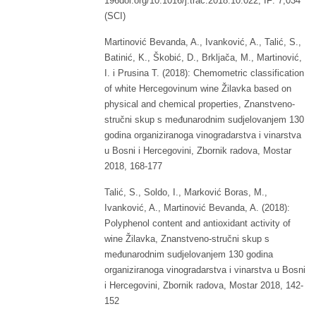
196doi.org/10.1016/j.trac.2018.10.022, IF: 7,034
(SCI)
Martinović Bevanda, A., Ivanković, A., Talić, S.,
Batinić, K., Škobić, D., Brkljača, M., Martinović,
I. i Prusina T. (2018): Chemometric classification
of white Hercegovinum wine Žilavka based on
physical and chemical properties, Znanstveno-
stručni skup s međunarodnim sudjelovanjem 130
godina organiziranoga vinogradarstva i vinarstva
u Bosni i Hercegovini, Zbornik radova, Mostar
2018, 168-177
Talić, S., Soldo, I., Marković Boras, M.,
Ivanković, A., Martinović Bevanda, A. (2018):
Polyphenol content and antioxidant activity of
wine Žilavka, Znanstveno-stručni skup s
međunarodnim sudjelovanjem 130 godina
organiziranoga vinogradarstva i vinarstva u Bosni
i Hercegovini, Zbornik radova, Mostar 2018, 142-
152