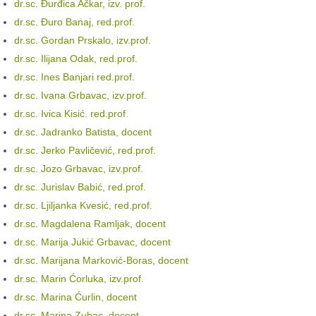
dr.sc. Đurđica Ačkar, izv. prof.
dr.sc. Đuro Banaj, red.prof.
dr.sc. Gordan Prskalo, izv.prof.
dr.sc. Ilijana Odak, red.prof.
dr.sc. Ines Banjari red.prof.
dr.sc. Ivana Grbavac, izv.prof.
dr.sc. Ivica Kisić. red.prof.
dr.sc. Jadranko Batista, docent
dr.sc. Jerko Pavličević, red.prof.
dr.sc. Jozo Grbavac, izv.prof.
dr.sc. Jurislav Babić, red.prof.
dr.sc. Ljiljanka Kvesić, red.prof.
dr.sc. Magdalena Ramljak, docent
dr.sc. Marija Jukić Grbavac, docent
dr.sc. Marijana Marković-Boras, docent
dr.sc. Marin Ćorluka, izv.prof.
dr.sc. Marina Ćurlin, docent
dr.sc. Marina Zubac, docent