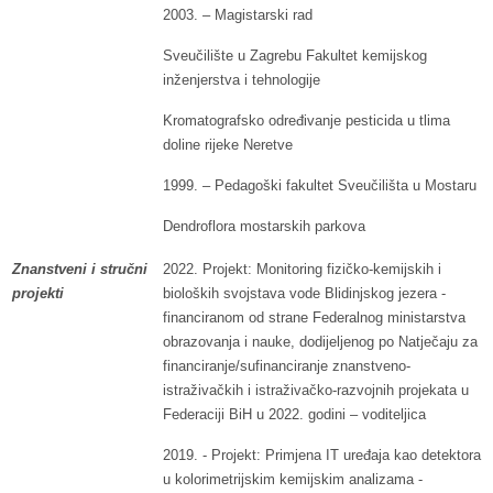
2003. – Magistarski rad
Sveučilište u Zagrebu Fakultet kemijskog
inženjerstva i tehnologije
Kromatografsko određivanje pesticida u tlima
doline rijeke Neretve
1999. – Pedagoški fakultet Sveučilišta u Mostaru
Dendroflora mostarskih parkova
Znanstveni i stručni
2022. Projekt: Monitoring fizičko-kemijskih i
projekti
bioloških svojstava vode Blidinjskog jezera -
financiranom od strane Federalnog ministarstva
obrazovanja i nauke, dodijeljenog po Natječaju za
financiranje/sufinanciranje znanstveno-
istraživačkih i istraživačko-razvojnih projekata u
Federaciji BiH u 2022. godini – voditeljica
2019. - Projekt: Primjena IT uređaja kao detektora
u kolorimetrijskim kemijskim analizama -