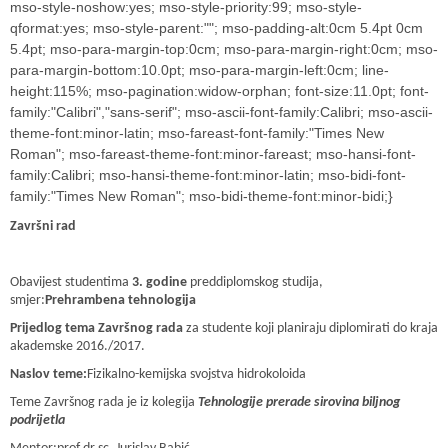
mso-style-noshow:yes; mso-style-priority:99; mso-style-
qformat:yes; mso-style-parent:""; mso-padding-alt:0cm 5.4pt 0cm
5.4pt; mso-para-margin-top:0cm; mso-para-margin-right:0cm; mso-
para-margin-bottom:10.0pt; mso-para-margin-left:0cm; line-
height:115%; mso-pagination:widow-orphan; font-size:11.0pt; font-
family:"Calibri","sans-serif"; mso-ascii-font-family:Calibri; mso-ascii-
theme-font:minor-latin; mso-fareast-font-family:"Times New
Roman"; mso-fareast-theme-font:minor-fareast; mso-hansi-font-
family:Calibri; mso-hansi-theme-font:minor-latin; mso-bidi-font-
family:"Times New Roman"; mso-bidi-theme-font:minor-bidi;}
Završni rad
Obavijest studentima
3. godine
preddiplomskog studija,
smjer:
Prehrambena tehnologija
Prijedlog tema Završnog rada
za studente koji planiraju diplomirati do kraja
akademske 2016./
2017.
Naslov teme:
Fizikalno-kemijska svojstva hidrokoloida
Teme Završnog rada je iz kolegija
Tehnologije prerade sirovina biljnog
podrijetla