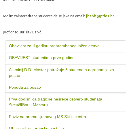
Mentor:prof.dr.sc. Jurislav Babić
Molim zainteresirane studente da se jave na email:
jbabic@ptfos.hr
prof.dr.sc. Jurislav Babić
Obavijest za II.godinu prehrambenog inženjerstva
OBAVIJEST studentima prve godine
Aluminij D.D. Mostar potražuje 5 studenata agronomije za
posao
Ponuda za posao
Prva godišnjica tragične nesreće četvero studenata
Sveučilišta u Mostaru
Poziv na promociju novog MS Skills centra
Obavijest za terensku nastavu