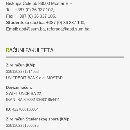
Biskupa Čule bb 88000 Mostar BiH
Tel.: +387 (0) 36 337 102,
Fax.: +387 (0) 36 337 105,
Studentska služba:
+387 (0) 36 337 100,
Email: aptf@sum.ba, referada@aptf.sum.ba
RAČUNI FAKULTETA
Žiro račun (KM):
3381302271314953
UNICREDIT BANK d.d. MOSTAR
Devizni račun:
SWIFT UNCR BA 22;
IBAN: BA 393381304831854411;
ID
:
4227088130064
Žiro račun Studenskog zbora (KM):
3381302231566875