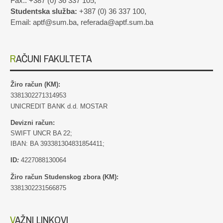
Fax.: +387 (0) 36 337 105,
Studentska služba:
+387 (0) 36 337 100,
Email: aptf@sum.ba, referada@aptf.sum.ba
RAČUNI FAKULTETA
Žiro račun (KM):
3381302271314953
UNICREDIT BANK d.d. MOSTAR
Devizni račun:
SWIFT UNCR BA 22;
IBAN: BA 393381304831854411;
ID
:
4227088130064
Žiro račun Studenskog zbora (KM):
3381302231566875
VAŽNI LINKOVI