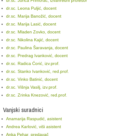
dr.sc. Jurica Primorac, izvanredni profesor
dr.sc. Leona Puljić, docent
dr.sc. Marija Banožić, docent
dr.sc. Marija Lasić, docent
dr.sc. Mladen Zovko, docent
dr.sc. Nikolina Kajić, docent
dr.sc. Paulina Šaravanja, docent
dr.sc. Predrag Ivanković, docent
dr.sc. Radica Ćorić, izv.prof.
dr.sc. Stanko Ivanković, red.prof.
dr.sc. Vinko Batinić, docent
dr.sc. Višnja Vasilj, izv.prof.
dr.sc. Zrinka Knezović, red.prof.
Vanjski suradnici
Anamarija Raspudić, asistent
Andrea Karlović, viši asistent
Anka Pehar, predavač