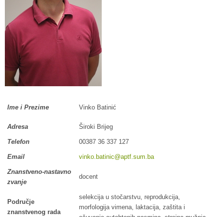
Ime i Prezime
Vinko Batinić
Adresa
Široki Brijeg
Telefon
00387 36 337 127
Email
vinko.batinic@aptf.sum.ba
Znanstveno-nastavno
docent
zvanje
selekcija u stočarstvu, reprodukcija,
Područje
morfologija vimena, laktacija, zaštita i
znanstvenog rada