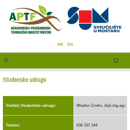
HR
EN
Studenske udruge
Voditelj Studentske udruge:
Mladen Zovko, dipl.ing.agr.
Telefon:
036 337 144