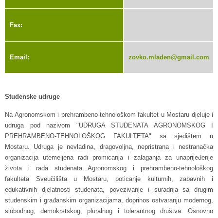
Fax:
Email:
zovko.mladen@gmail.com
Studenske udruge
Na Agronomskom i prehrambeno-tehnološkom fakultet u Mostaru djeluje i
udruga pod nazivom "UDRUGA STUDENATA AGRONOMSKOG I
PREHRAMBENO-TEHNOLOŠKOG FAKULTETA" sa sjedištem u
Mostaru. Udruga je nevladina, dragovoljna, nepristrana i nestranačka
organizacija utemeljena radi promicanja i zalaganja za unaprijeđenje
života i rada studenata Agronomskog i prehrambeno-tehnološkog
fakulteta Sveučilišta u Mostaru, poticanje kulturnih, zabavnih i
edukativnih djelatnosti studenata, povezivanje i suradnja sa drugim
studenskim i građanskim organizacijama, doprinos ostvaranju modernog,
slobodnog, demokrstskog, pluralnog i tolerantnog društva. Osnovno