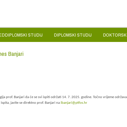
EDDIPLOMSKI STUDIJ
DIPLOMSKI STUDIJ
DOKTORSKI
Ines Banjari
legija prof. Banjari da će se svi ispiti održati 14. 7. 2025. godine. Točno vrijeme održav
ispita, javite se direktno prof. Banjari na
ibanjari@ptfos.hr