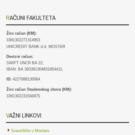
RAČUNI FAKULTETA
Žiro račun (KM):
3381302271314953
UNICREDIT BANK d.d. MOSTAR
Devizni račun:
SWIFT UNCR BA 22;
IBAN: BA 393381304831854411;
ID
:
4227088130064
Žiro račun Studenskog zbora (KM):
3381302231566875
VAŽNI LINKOVI
Sveučilište u Mostaru