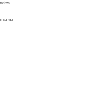
 radova
T