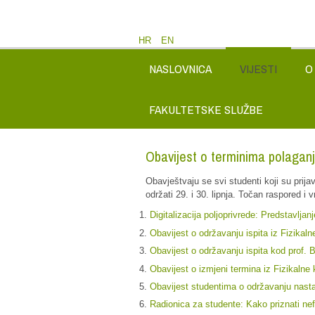
HR
EN
NASLOVNICA
VIJESTI
O
FAKULTETSKE SLUŽBE
Obavijest o terminima polaganja
Obavještvaju se svi studenti koji su prijavil
održati 29. i 30. lipnja. Točan raspored i v
Digitalizacija poljoprivrede: Predstavlj
Obavijest o održavanju ispita iz Fizikaln
Obavijest o održavanju ispita kod prof. B
Obavijest o izmjeni termina iz Fizikalne
Obavijest studentima o održavanju nastave
Radionica za studente: Kako priznati ne