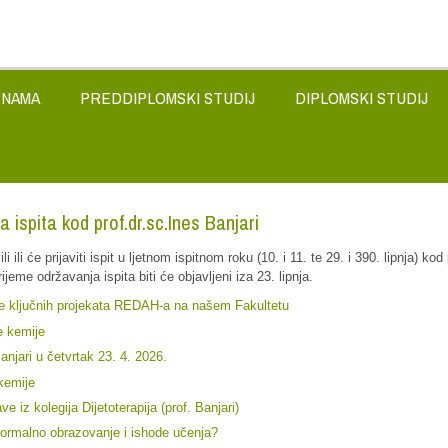
 NAMA
PREDDIPLOMSKI STUDIJ
DIPLOMSKI STUDIJ
 ispita kod prof.dr.sc.Ines Banjari
i ili će prijaviti ispit u ljetnom ispitnom roku (10. i 11. te 29. i 390. lipnja) ko
rijeme održavanja ispita biti će objavljeni iza 23. lipnja.
anje ključnih projekata REDAH-a na našem Fakultetu
e kemije
anjari u četvrtak 23. 4. 2026.
 kemije
 iz kolegija Dijetoterapija (prof. Banjari)
formalno obrazovanje i ishode učenja?