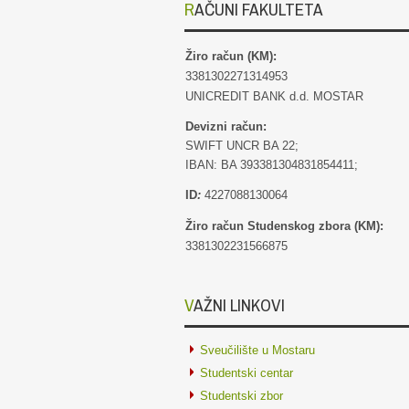
RAČUNI FAKULTETA
Žiro račun (KM):
3381302271314953
UNICREDIT BANK d.d. MOSTAR
Devizni račun:
SWIFT UNCR BA 22;
IBAN: BA 393381304831854411;
ID
:
4227088130064
Žiro račun Studenskog zbora (KM):
3381302231566875
VAŽNI LINKOVI
Sveučilište u Mostaru
Studentski centar
Studentski zbor