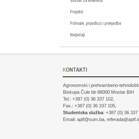
Sustav za kvalitetu
Projekti
Pohvale, prijedlozi i primjedbe
Natječaji
KONTAKTI
Agronomski i prehrambeno-tehnološki 
Biskupa Čule bb 88000 Mostar BiH
Tel.: +387 (0) 36 337 102,
Fax.: +387 (0) 36 337 105,
Studentska služba:
+387 (0) 36 337
Email: aptf@sum.ba, referada@aptf.