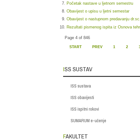
Početak nastave u ljetnom semestru
Obavijest o upisu u ljetni semestar
Obavijest o nastupnom predavanju dr.sc
Rezultati pismenog ispita iz Osnova tehnol
Page 4 of 846
START
PREV
1
2
ISS SUSTAV
ISS sustava
ISS obavijesti
ISS ispitni rokovi
SUMARUM e-učenje
FAKULTET