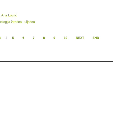
. Ana Lovrić
ogija žitarica i uljarica
3
4
5
6
7
8
9
10
NEXT
END