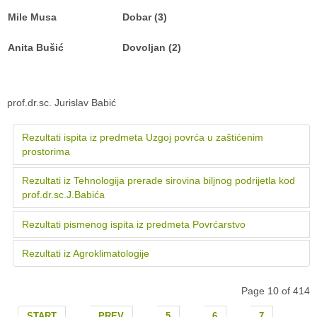
Mile Musa
Dobar (3)
Anita Bušić
Dovoljan (2)
prof.dr.sc. Jurislav Babić
Rezultati ispita iz predmeta Uzgoj povrća u zaštićenim
prostorima
Rezultati iz Tehnologija prerade sirovina biljnog podrijetla kod
prof.dr.sc.J.Babića
Rezultati pismenog ispita iz predmeta Povrćarstvo
Rezultati iz Agroklimatologije
Page 10 of 414
START
PREV
5
6
7