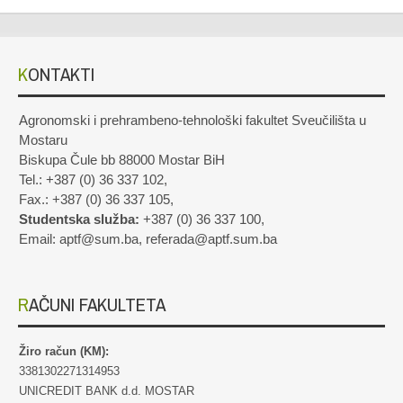
KONTAKTI
Agronomski i prehrambeno-tehnološki fakultet Sveučilišta u
Mostaru
Biskupa Čule bb 88000 Mostar BiH
Tel.: +387 (0) 36 337 102,
Fax.: +387 (0) 36 337 105,
Studentska služba:
+387 (0) 36 337 100,
Email: aptf@sum.ba, referada@aptf.sum.ba
RAČUNI FAKULTETA
Žiro račun (KM):
3381302271314953
UNICREDIT BANK d.d. MOSTAR