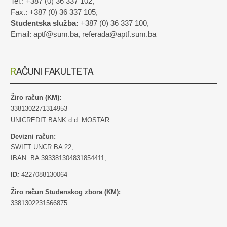
Tel.: +387 (0) 36 337 102,
Fax.: +387 (0) 36 337 105,
Studentska služba:
+387 (0) 36 337 100,
Email: aptf@sum.ba, referada@aptf.sum.ba
RAČUNI FAKULTETA
Žiro račun (KM):
3381302271314953
UNICREDIT BANK d.d. MOSTAR
Devizni račun:
SWIFT UNCR BA 22;
IBAN: BA 393381304831854411;
ID
:
4227088130064
Žiro račun Studenskog zbora (KM):
3381302231566875