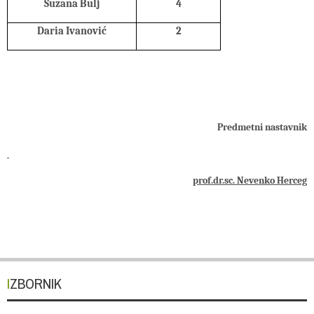
Suzana Bulj
4
Daria Ivanović
2
Predmetni nastavnik
prof.dr.sc. Nevenko Herceg
IZBORNIK