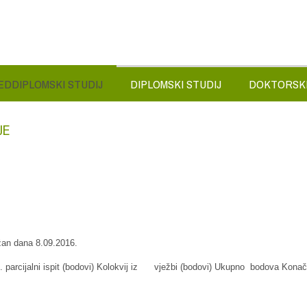
EDDIPLOMSKI STUDIJ
DIPLOMSKI STUDIJ
DOKTORSKI
JE
žan dana 8.09.2016.
i) 2. parcijalni ispit (bodovi) Kolokvij iz vježbi (bodovi) Ukupno bodova Kona