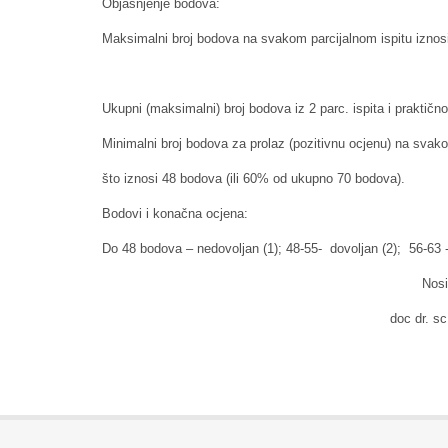
Objašnjenje bodova:
Maksimalni broj bodova na svakom parcijalnom ispitu iznosi:
Ukupni (maksimalni) broj bodova iz 2 parc. ispita i praktično
Minimalni broj bodova za prolaz (pozitivnu ocjenu) na svak
što iznosi 48 bodova (ili 60% od ukupno 70 bodova).
Bodovi i konačna ocjena:
Do 48 bodova – nedovoljan (1); 48-55- dovoljan (2); 56-63 - 
Nositelj koleg
doc dr. sc. Višnja V