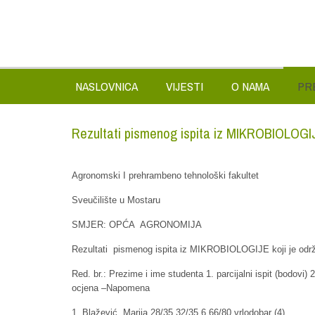
NASLOVNICA
VIJESTI
O NAMA
PR
Rezultati pismenog ispita iz MIKROBIOLOGI
Agronomski I prehrambeno tehnološki fakultet
Sveučilište u Mostaru
SMJER: OPĆA AGRONOMIJA
Rezultati pismenog ispita iz MIKROBIOLOGIJE koji je odr
Red. br.: Prezime i ime studenta 1. parcijalni ispit (bodov
ocjena –Napomena
1. Blažević Marija 28/35 32/35 6 66/80 vrlodobar (4)