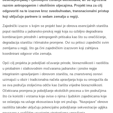
raznim antropogenim i okolišnim utjecajima. Projekt ima za cilj
odgovoriti na te izazove kroz sveobuhvatan, transnacionalni pristup
koji uključuje partnere iz sedam zemalja u regiji.
Zajednički izazov s kojim se projekt bavi je obnova esencijalnih staništa
poput rastilišta u jadransko-jonskoj regiji koja su ozbiljno degradirana
kombinacijom prirodnih i antropogenih pritisaka kao što su onečišćenje,
degradacija staništa i klimatske promjene. Ovi su pritisci zajednički svim
zemljama u regiji, što ga čini zajedničkim izazovom koji zahtijeva
koordinirani odgovor više zemalja.
Opći cilj projekta je poboljšati očuvanje prirode, bioraznolikosti i rastilišta
u priobalnim i slatkovodnim močvarama jadranske i jonske regije
integriranim upravljanjem i obnovom staništa, na znanstvenoj osnovi
uzimajući u obzir i tradicionalna načela upravljanja koja su omogućila da
se ova područja stoljećima održe kao žarišta vrijedne bioraznolikosti.
Očekivana promjena je poboljšanje ekoloških procesa u tim područjima
što će koristiti i vrstama koje ovise o njima i ljudskim zajednicama koje
se oslanjaju na usluge ekosustava koje oni pružaju. “Nuspojave” obnove
rastilišta također uključuju potencijalno poboljšanje sekvestracije ugljika
povezano s različitim usvojenim strategijama upravljanja.