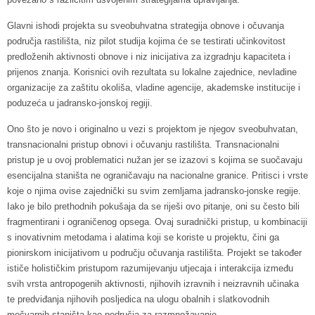
Glavni ishodi projekta su sveobuhvatna strategija obnove i očuvanja
područja rastilišta, niz pilot studija kojima će se testirati učinkovitost
predloženih aktivnosti obnove i niz inicijativa za izgradnju kapaciteta i
prijenos znanja. Korisnici ovih rezultata su lokalne zajednice, nevladine
organizacije za zaštitu okoliša, vladine agencije, akademske institucije i
poduzeća u jadransko-jonskoj regiji.
Ono što je novo i originalno u vezi s projektom je njegov sveobuhvatan,
transnacionalni pristup obnovi i očuvanju rastilišta. Transnacionalni
pristup je u ovoj problematici nužan jer se izazovi s kojima se suočavaju
esencijalna staništa ne ograničavaju na nacionalne granice. Pritisci i vrste
koje o njima ovise zajednički su svim zemljama jadransko-jonske regije.
Iako je bilo prethodnih pokušaja da se riješi ovo pitanje, oni su često bili
fragmentirani i ograničenog opsega. Ovaj suradnički pristup, u kombinaciji
s inovativnim metodama i alatima koji se koriste u projektu, čini ga
pionirskom inicijativom u području očuvanja rastilišta. Projekt se također
ističe holističkim pristupom razumijevanju utjecaja i interakcija između
svih vrsta antropogenih aktivnosti, njihovih izravnih i neizravnih učinaka
te predviđanja njihovih posljedica na ulogu obalnih i slatkovodnih
močvarnih staništa kao područja za razmnožavanje.