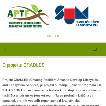
HR
EN
O projektu CRADLES
Projekt CRADLES (Creating Resilient Areas to Develop Lifecycles
and Ecosystem Services) je projekt suradnje u okviru programa EU
IPA ADRION koji se fokusira na holistički pristup obnovi i očuvanju
rastilišta u jadransko-jonskoj regiji. Ta su područja kritična za
opstanak brojnih vodenih organizama (i kralješnjaka i
beskralješnjaka) i cjelokupno zdravlje ekosustava, ali su ugrožena