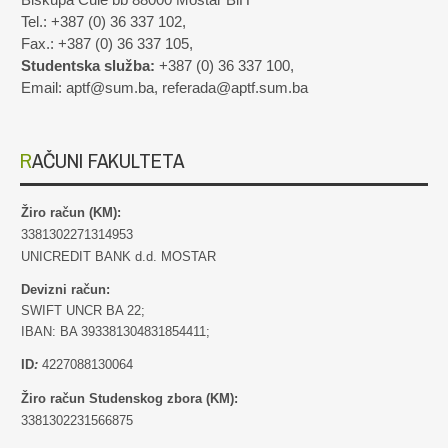
Biskupa Čule bb 88000 Mostar BiH
Tel.: +387 (0) 36 337 102,
Fax.: +387 (0) 36 337 105,
Studentska služba:
+387 (0) 36 337 100,
Email: aptf@sum.ba, referada@aptf.sum.ba
RAČUNI FAKULTETA
Žiro račun (KM):
3381302271314953
UNICREDIT BANK d.d. MOSTAR
Devizni račun:
SWIFT UNCR BA 22;
IBAN: BA 393381304831854411;
ID
:
4227088130064
Žiro račun Studenskog zbora (KM):
3381302231566875