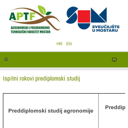
HR
EN
Ispitni rokovi prediplomski studij
Preddipl
Preddiplomski studij agronomije