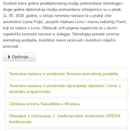
Studenti treće godine preddiplomskog studija prehrambene tehnologije i
druge godine diplomskog studija prehrambeno inženjerstvo su u petak,
11. 05. 2018. godine, u sklopu terenske nastave te u pratnji više
asistentice Leone Puljić, posjetili mljekaru Livno i mesnu industriju Pavić,
koji se nalaze u Livnu. Obilazak ovih pogona organiziran je u okviru
zajedničke terenske nastave iz kolegija: Tehnologija prerade sirovina
animalnog podrijetla, Autohtoni mesni proizvodi i Autohtoni mliječni
proizvodi.
Opširnije...
Terenska nastava iz predmeta Sirovine animalnog porijekla
Terenska nastava iz predmeta Upravljanje otpadom i Uvod u
ekološku poljoprivredu
Održana smotra Sveučilišta u Mostaru
Obavijest o održavanju 1. međunarodne studentske GREEN
konferencije