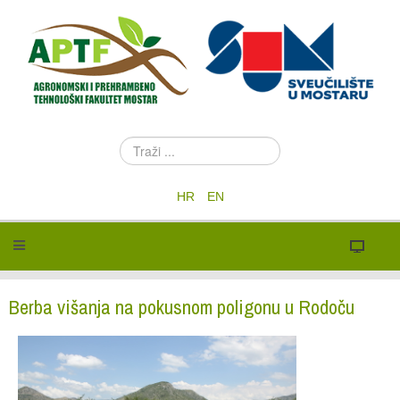
T
r
a
HR
EN
ž
i
.
.
.
Berba višanja na pokusnom poligonu u Rodoču