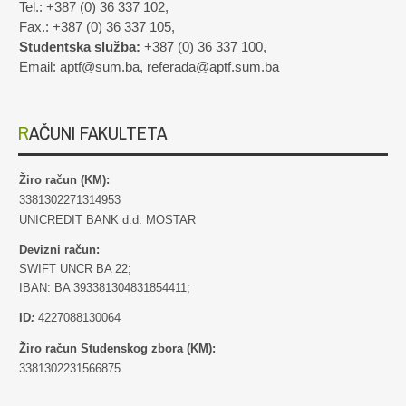
Tel.: +387 (0) 36 337 102,
Fax.: +387 (0) 36 337 105,
Studentska služba:
+387 (0) 36 337 100,
Email: aptf@sum.ba, referada@aptf.sum.ba
RAČUNI FAKULTETA
Žiro račun (KM):
3381302271314953
UNICREDIT BANK d.d. MOSTAR
Devizni račun:
SWIFT UNCR BA 22;
IBAN: BA 393381304831854411;
ID
:
4227088130064
Žiro račun Studenskog zbora (KM):
3381302231566875