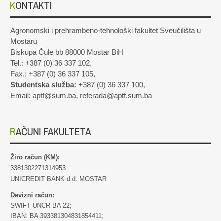
KONTAKTI
Agronomski i prehrambeno-tehnološki fakultet Sveučilišta u
Mostaru
Biskupa Čule bb 88000 Mostar BiH
Tel.: +387 (0) 36 337 102,
Fax.: +387 (0) 36 337 105,
Studentska služba:
+387 (0) 36 337 100,
Email: aptf@sum.ba, referada@aptf.sum.ba
RAČUNI FAKULTETA
Žiro račun (KM):
3381302271314953
UNICREDIT BANK d.d. MOSTAR
Devizni račun:
SWIFT UNCR BA 22;
IBAN: BA 393381304831854411;