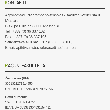
KONTAKTI
Agronomski i prehrambeno-tehnološki fakultet Sveučilišta u
Mostaru
Biskupa Čule bb 88000 Mostar BiH
Tel.: +387 (0) 36 337 102,
Fax.: +387 (0) 36 337 105,
Studentska služba:
+387 (0) 36 337 100,
Email: aptf@sum.ba, referada@aptf.sum.ba
RAČUNI FAKULTETA
Žiro račun (KM):
3381302271314953
UNICREDIT BANK d.d. MOSTAR
Devizni račun:
SWIFT UNCR BA 22;
IBAN: BA 393381304831854411;