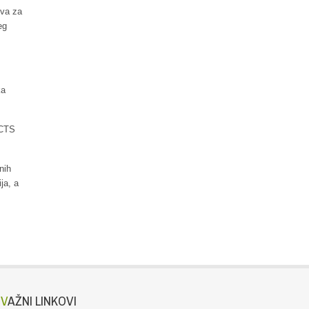
tva za
eg
ka
ECTS
nih
ja, a
VAŽNI LINKOVI