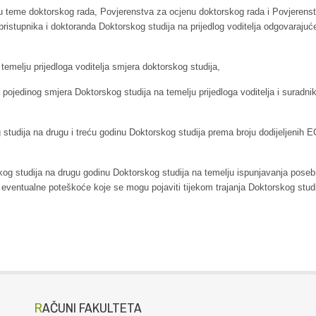
u teme doktorskog rada, Povjerenstva za ocjenu doktorskog rada i Povjerens
pristupnika i doktoranda Doktorskog studija na prijedlog voditelja odgovarajuć
 temelju prijedloga voditelja smjera doktorskog studija,
ojedinog smjera Doktorskog studija na temelju prijedloga voditelja i suradni
studija na drugu i treću godinu Doktorskog studija prema broju dodijeljenih 
og studija na drugu godinu Doktorskog studija na temelju ispunjavanja poseb
eventualne poteškoće koje se mogu pojaviti tijekom trajanja Doktorskog studi
RAČUNI FAKULTETA