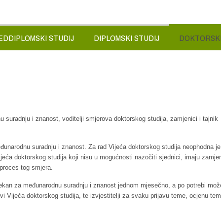
EDDIPLOMSKI STUDIJ
DIPLOMSKI STUDIJ
DOKTORSKI
suradnju i znanost, voditelji smjerova doktorskog studija, zamjenici i tajnik
đunarodnu suradnju i znanost. Za rad Vijeća doktorskog studija neophodna je
eća doktorskog studija koji nisu u mogućnosti nazočiti sjednici, imaju zamje
 proces tog smjera.
odekan za međunarodnu suradnju i znanost jednom mjesečno, a po potrebi mož
 Vijeća doktorskog studija, te izvjestitelji za svaku prijavu teme, ocjenu teme