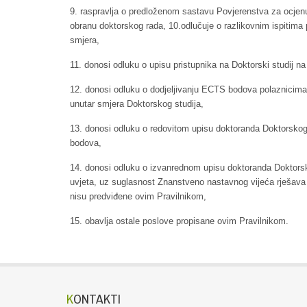
9. raspravlja o predloženom sastavu Povjerenstva za ocjen
obranu doktorskog rada, 10.odlučuje o razlikovnim ispitima 
smjera,
11. donosi odluku o upisu pristupnika na Doktorski studij na
12. donosi odluku o dodjeljivanju ECTS bodova polaznicima p
unutar smjera Doktorskog studija,
13. donosi odluku o redovitom upisu doktoranda Doktorskog 
bodova,
14. donosi odluku o izvanrednom upisu doktoranda Doktorsk
uvjeta, uz suglasnost Znanstveno nastavnog vijeća rješava 
nisu predviđene ovim Pravilnikom,
15. obavlja ostale poslove propisane ovim Pravilnikom.
KONTAKTI