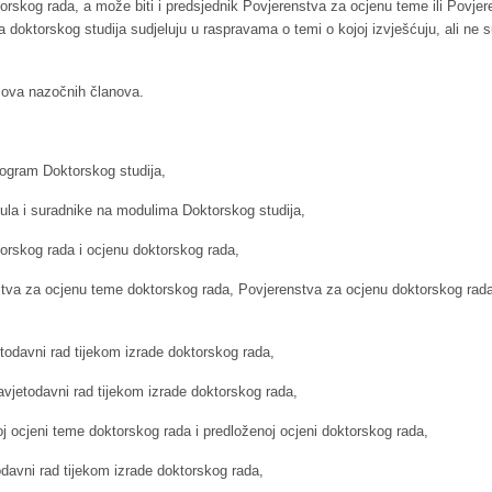
oktorskog rada, a može biti i predsjednik Povjerenstva za ocjenu teme ili Povje
a doktorskog studija sudjeluju u raspravama o temi o kojoj izvješćuju, ali ne s
asova nazočnih članova.
rogram Doktorskog studija,
ula i suradnike na modulima Doktorskog studija,
orskog rada i ocjenu doktorskog rada,
tva za ocjenu teme doktorskog rada, Povjerenstva za ocjenu doktorskog rada
odavni rad tijekom izrade doktorskog rada,
vjetodavni rad tijekom izrade doktorskog rada,
oj ocjeni teme doktorskog rada i predloženoj ocjeni doktorskog rada,
odavni rad tijekom izrade doktorskog rada,