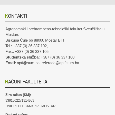
KONTAKTI
Agronomski i prehrambeno-tehnološki fakultet Sveučilišta u
Mostaru
Biskupa Čule bb 88000 Mostar BiH
Tel.: +387 (0) 36 337 102,
Fax.: +387 (0) 36 337 105,
Studentska služba:
+387 (0) 36 337 100,
Email: aptf@sum.ba, referada@aptf.sum.ba
RAČUNI FAKULTETA
Žiro račun (KM):
3381302271314953
UNICREDIT BANK d.d. MOSTAR
Devizni račun: