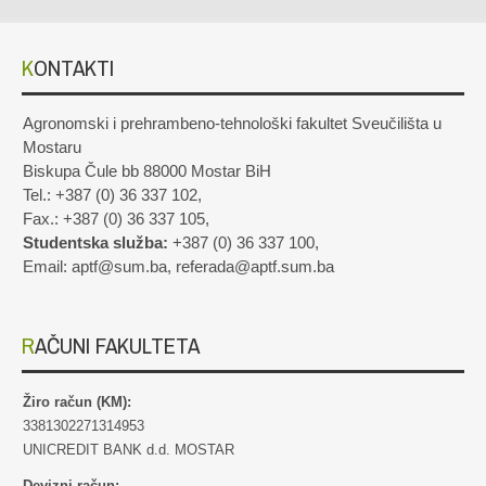
KONTAKTI
Agronomski i prehrambeno-tehnološki fakultet Sveučilišta u
Mostaru
Biskupa Čule bb 88000 Mostar BiH
Tel.: +387 (0) 36 337 102,
Fax.: +387 (0) 36 337 105,
Studentska služba:
+387 (0) 36 337 100,
Email: aptf@sum.ba, referada@aptf.sum.ba
RAČUNI FAKULTETA
Žiro račun (KM):
3381302271314953
UNICREDIT BANK d.d. MOSTAR
Devizni račun: