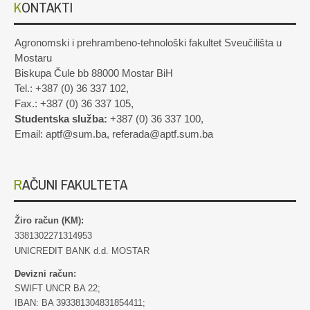
KONTAKTI
Agronomski i prehrambeno-tehnološki fakultet Sveučilišta u
Mostaru
Biskupa Čule bb 88000 Mostar BiH
Tel.: +387 (0) 36 337 102,
Fax.: +387 (0) 36 337 105,
Studentska služba:
+387 (0) 36 337 100,
Email: aptf@sum.ba, referada@aptf.sum.ba
RAČUNI FAKULTETA
Žiro račun (KM):
3381302271314953
UNICREDIT BANK d.d. MOSTAR
Devizni račun:
SWIFT UNCR BA 22;
IBAN: BA 393381304831854411;