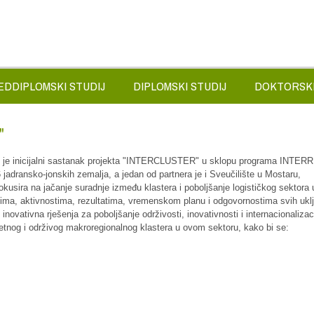
EDDIPLOMSKI STUDIJ
DIPLOMSKI STUDIJ
DOKTORSKI
"
žan je inicijalni sastanak projekta "INTERCLUSTER" u sklopu programa INTER
6 jadransko-jonskih zemalja, a jedan od partnera je i Sveučilište u Mostaru,
kusira na jačanje suradnje između klastera i poboljšanje logističkog sektora u
jevima, aktivnostima, rezultatima, vremenskom planu i odgovornostima svih ukl
 inovativna rješenja za poboljšanje održivosti, inovativnosti i internacionalizac
etnog i održivog makroregionalnog klastera u ovom sektoru, kako bi se: