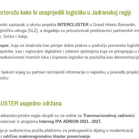
rožu kako bi unaprijedili logistiku u Jadranskoj regiji
nerski sastanak u okviru projekta
INTERCLUSTER
u Grand Hotelu Bernardin,
stička udruga (SLZ), a događaju su prisustvovali predstavnici partnerskih ins
 Grčke i Italije.
Koper
, koja se istaknula kao primjer dobre prakse u području pomorske logisti
opskrbe, kao i najnovijim digitalnim i zelenim rješenjima koja se primjenjuju u l
međuovisnosti morskih luka i kopnene logistike te poslužila kao demonstracijs
tijekom kojeg su partneri razmijenili informacije o napretku u provedbi projekt
stiču:
CLUSTER uspješno održana
e Jadransko-jonske regije okupili su se online na
Transnacionalnoj radionici
ufinanciran iz programa
Interreg IPA ADRION 2021.–2027.
oja je sudionicima pružila platformu za prekogranični dijalog o modernizaciji
i održivo makroregionalno klaster povezivanje
.