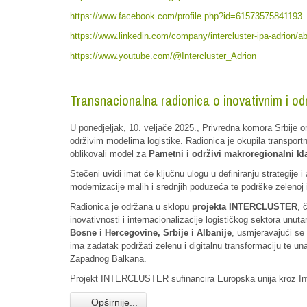
https://www.facebook.com/profile.php?id=61573575841193
https://www.linkedin.com/company/intercluster-ipa-adrion
https://www.youtube.com/@Intercluster_Adrion
Transnacionalna radionica o inovativnim i od
U ponedjeljak, 10. veljače 2025., Privredna komora Srbije o
održivim modelima logistike. Radionica je okupila transport
oblikovali model za
Pametni i održivi makroregionalni kl
Stečeni uvidi imat će ključnu ulogu u definiranju strategije i
modernizacije malih i srednjih poduzeća te podrške zelenoj i 
Radionica je održana u sklopu
projekta INTERCLUSTER
, 
inovativnosti i internacionalizacije logističkog sektora unu
Bosne i Hercegovine, Srbije i Albanije
, usmjeravajući se
ima zadatak podržati zelenu i digitalnu transformaciju te una
Zapadnog Balkana.
Projekt INTERCLUSTER sufinancira Europska unija kroz I
Opširnije...