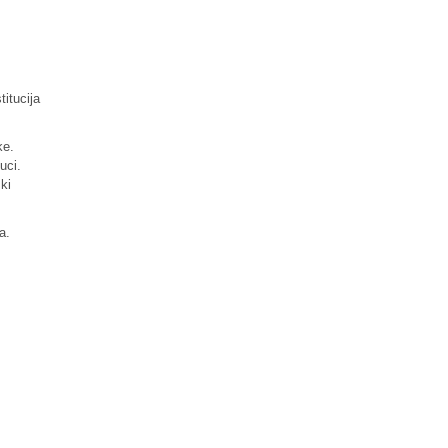
titucija
ke.
uci.
ki
a.