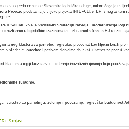
m dnevnog reda od strane Slovenske logističke udruge, nakon čega je uslijed
ora Preveze
predstavila je ciljeve projekta INTERCLUSTER, s naglaskom n
gistici.
išta u Solunu
, koje je predstavilo
Strategiju razvoja i modernizacije logis
avu o razlikama u logističkim izazovima između zemalja članica EU-a i zemalj
ionalnog klastera za pametnu logistiku
, prepoznat kao ključni korak pre
orom o sljedećim koracima i pozivom dionicima da iskažu interes za pridruživa
klastera u regiji kroz razvoj i testiranje inovativnih rješenja koja podržavaju
 regionalne suradnje
,
oga i suradnje za
pametniju, zeleniju i povezaniju logističku budućnost A
ER u Sarajevu