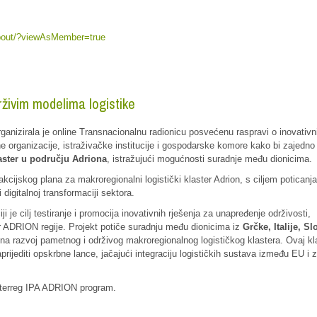
/about/?viewAsMember=true
rživim modelima logistike
rganizirala je online Transnacionalnu radionicu posvećenu raspravi o inovativn
ne organizacije, istraživačke institucije i gospodarske komore kako bi zajedno
aster u području Adriona
, istražujući mogućnosti suradnje među dionicima.
 akcijskog plana za makroregionalni logistički klaster Adrion, s ciljem poticanja
digitalnoj transformaciji sektora.
čiji je cilj testiranje i promocija inovativnih rješenja za unapređenje održivosti,
tar ADRION regije. Projekt potiče suradnju među dionicima iz
Grčke, Italije, Sl
 na razvoj pametnog i održivog makroregionalnog logističkog klastera. Ovaj kl
prijediti opskrbne lance, jačajući integraciju logističkih sustava između EU i 
nterreg IPA ADRION program.