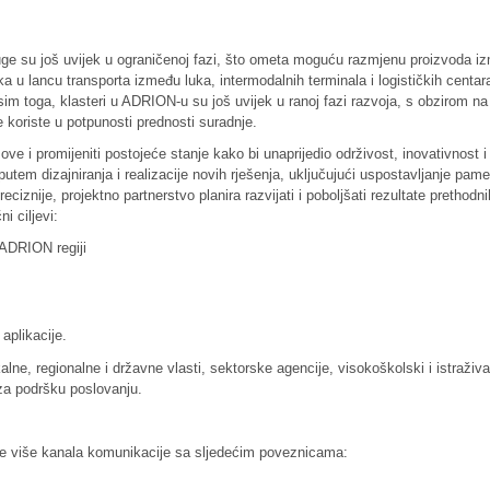
sluge su još uvijek u ograničenoj fazi, što ometa moguću razmjenu proizvoda 
ka u lancu transporta između luka, intermodalnih terminala i logističkih centar
sim toga, klasteri u ADRION-u su još uvijek u ranoj fazi razvoja, s obzirom na
ne koriste u potpunosti prednosti suradnje.
ve i promijeniti postojeće stanje kako bi unaprijedio održivost, inovativnost i
tem dizajniranja i realizacije novih rješenja, uključujući uspostavljanje pame
iznije, projektno partnerstvo planira razvijati i poboljšati rezultate prethodni
ni ciljevi:
 ADRION regiji
 aplikacije.
okalne, regionalne i državne vlasti, sektorske agencije, visokoškolski i istraživ
e za podršku poslovanju.
o je više kanala komunikacije sa sljedećim poveznicama: