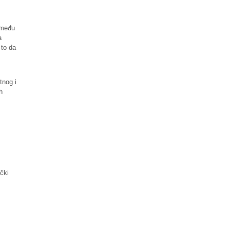
između
a
 to da
tnog i
h
ački