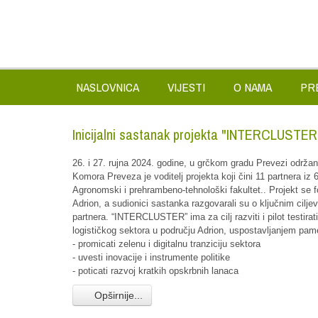
NASLOVNICA
VIJESTI
O NAMA
PR
Inicijalni sastanak projekta "INTERCLUSTER
26. i 27. rujna 2024. godine, u grčkom gradu Prevezi odr
Komora Preveza je voditelj projekta koji čini 11 partnera iz 
Agronomski i prehrambeno-tehnološki fakultet.. Projekt se fo
Adrion, a sudionici sastanka razgovarali su o ključnim cil
partnera. “INTERCLUSTER” ima za cilj razviti i pilot testirati
logističkog sektora u području Adrion, uspostavljanjem pam
- promicati zelenu i digitalnu tranziciju sektora
- uvesti inovacije i instrumente politike
- poticati razvoj kratkih opskrbnih lanaca
Opširnije...