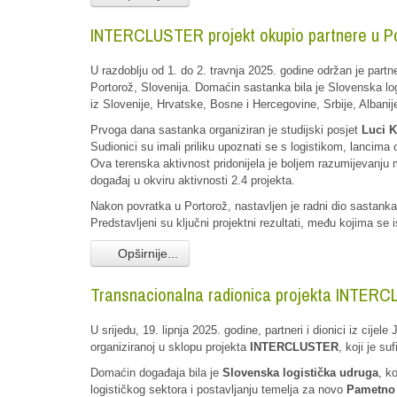
INTERCLUSTER projekt okupio partnere u Porto
U razdoblju od 1. do 2. travnja 2025. godine održan je part
Portorož, Slovenija. Domaćin sastanka bila je Slovenska logi
iz Slovenije, Hrvatske, Bosne i Hercegovine, Srbije, Albanije,
Prvoga dana sastanka organiziran je studijski posjet
Luci 
Sudionici su imali priliku upoznati se s logistikom, lancima 
Ova terenska aktivnost pridonijela je boljem razumijevanju 
događaj u okviru aktivnosti 2.4 projekta.
Nakon povratka u Portorož, nastavljen je radni dio sastanka 
Predstavljeni su ključni projektni rezultati, među kojima se i
Opširnije...
Transnacionalna radionica projekta INTER
U srijedu, 19. lipnja 2025. godine, partneri i dionici iz cijel
organiziranoj u sklopu projekta
INTERCLUSTER
, koji je s
Domaćin događaja bila je
Slovenska logistička udruga
, k
logističkog sektora i postavljanju temelja za novo
Pametno 