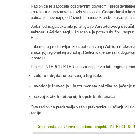
Radionica je započela pozdravnim govorom i predstavljanje
kratak krug upoznavanja svih sudionika.
Gospodarska kom
poticanje inovacija, održivosti i međusektorske suradnje u lo
Jedan od naglasaka bilo je izlaganje
Aristotelovog sveučil
sektora u Adrion regiji
. Izlaganje je potaknulo živu raspr
EU-a.
Također je predstavljen koncept osnivanja
Adrion makroreg
snažnijoj regionalnoj suradnji. Radionica je završila dogov
klasteru.
Projekt INTERCLUSTER ima za cilj prevladati fragmentiranost 
zelenu i digitalnu tranziciju logistike
,
uvođenje inovacija i instrumenata politika za jačanje
razvoj kratkih i otpornijih opskrbnih lanaca
.
Ova radionica predstavlja važnu prekretnicu u jačanju dijal
regije
.
Drugi sastanak Upravnog odbora projekta INTERCLUST