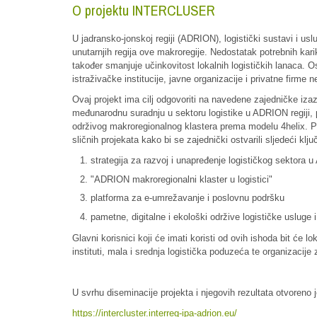
O projektu INTERCLUSER
U jadransko-jonskoj regiji (ADRION), logistički sustavi i u
unutarnjih regija ove makroregije. Nedostatak potrebnih kari
također smanjuje učinkovitost lokalnih logističkih lanaca. O
istraživačke institucije, javne organizacije i privatne firme 
Ovaj projekt ima cilj odgovoriti na navedene zajedničke izazo
međunarodnu suradnju u sektoru logistike u ADRION regiji, pu
održivog makroregionalnog klastera prema modelu 4helix. Prec
sličnih projekata kako bi se zajednički ostvarili sljedeći ključ
strategija za razvoj i unapređenje logističkog sektora u
"ADRION makroregionalni klaster u logistici"
platforma za e-umrežavanje i poslovnu podršku
pametne, digitalne i ekološki održive logističke usluge i
Glavni korisnici koji će imati koristi od ovih ishoda bit će l
instituti, mala i srednja logistička poduzeća te organizacij
U svrhu diseminacije projekta i njegovih rezultata otvoren
https://intercluster.interreg-ipa-adrion.eu/