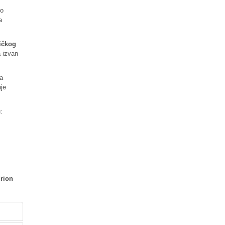
io
a
tičkog
a izvan
ma
nje
:
drion