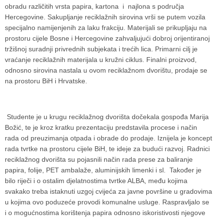
obradu različitih vrsta papira, kartona i najlona s područja
Hercegovine. Sakupljanje reciklažnih sirovina vrši se putem vozila
specijalno namijenjenih za laku frakciju. Materijali se prikupljaju na
prostoru cijele Bosne i Hercegovine zahvaljujući dobroj orijentiranoj
tržišnoj suradnji privrednih subjekata i trećih lica. Primarni cilj je
vraćanje reciklažnih materijala u kružni ciklus. Finalni proizvod,
odnosno sirovina nastala u ovom reciklažnom dvorištu, prodaje se
na prostoru BiH i Hrvatske.
Studente je u krugu reciklažnog dvorišta dočekala gospođa Marija
Božić, te je kroz kratku prezentaciju predstavila procese i način
rada od preuzimanja otpada i obrade do prodaje. Iznijela je koncept
rada tvrtke na prostoru cijele BiH, te ideje za budući razvoj. Radnici
reciklažnog dvorišta su pojasnili način rada prese za baliranje
papira, folije, PET ambalaže, aluminijskih limenki i sl. Također je
bilo riječi i o ostalim djelatnostima tvrtke ALBA, među kojima
svakako treba istaknuti uzgoj cvijeća za javne površine u gradovima
u kojima ovo poduzeće provodi komunalne usluge. Raspravljalo se
i o mogućnostima korištenja papira odnosno iskoristivosti njegove