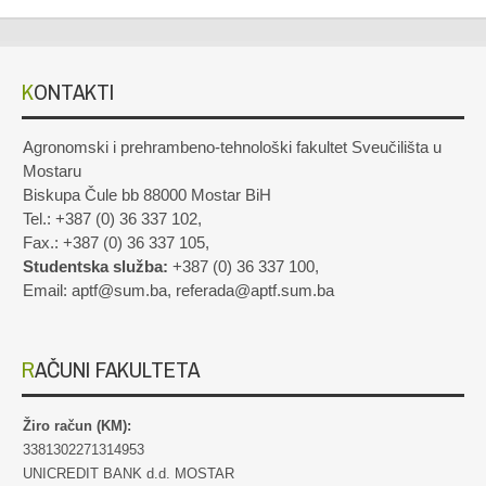
KONTAKTI
Agronomski i prehrambeno-tehnološki fakultet Sveučilišta u
Mostaru
Biskupa Čule bb 88000 Mostar BiH
Tel.: +387 (0) 36 337 102,
Fax.: +387 (0) 36 337 105,
Studentska služba:
+387 (0) 36 337 100,
Email: aptf@sum.ba, referada@aptf.sum.ba
RAČUNI FAKULTETA
Žiro račun (KM):
3381302271314953
UNICREDIT BANK d.d. MOSTAR