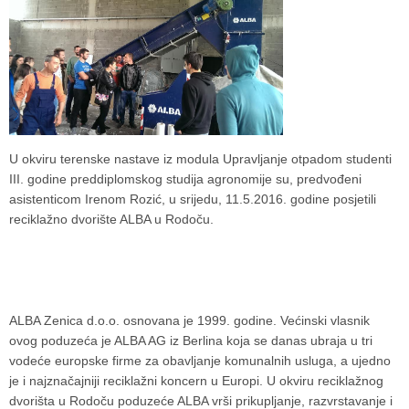
U okviru terenske nastave iz modula Upravljanje otpadom studenti
III. godine preddiplomskog studija agronomije su, predvođeni
asistenticom Irenom Rozić, u srijedu, 11.5.2016. godine posjetili
reciklažno dvorište ALBA u Rodoču.
ALBA Zenica d.o.o. osnovana je 1999. godine. Većinski vlasnik
ovog poduzeća je ALBA AG iz Berlina koja se danas ubraja u tri
vodeće europske firme za obavljanje komunalnih usluga, a ujedno
je i najznačajniji reciklažni koncern u Europi. U okviru reciklažnog
dvorišta u Rodoču poduzeće ALBA vrši prikupljanje, razvrstavanje i