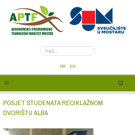
T
r
a
HR
EN
ž
i
.
.
.
POSJET STUDENATA RECIKLAŽNOM
DVORIŠTU ALBA