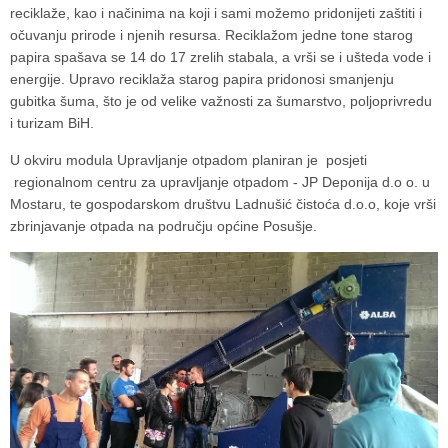
reciklaže, kao i načinima na koji i sami možemo pridonijeti zaštiti i
očuvanju prirode i njenih resursa. Reciklažom jedne tone starog
papira spašava se 14 do 17 zrelih stabala, a vrši se i ušteda vode i
energije. Upravo reciklaža starog papira pridonosi smanjenju
gubitka šuma, što je od velike važnosti za šumarstvo, poljoprivredu
i turizam BiH.
U okviru modula Upravljanje otpadom planiran je posjeti
regionalnom centru za upravljanje otpadom - JP Deponija d.o o. u
Mostaru, te gospodarskom društvu Ladnušić čistoća d.o.o, koje vrši
zbrinjavanje otpada na području općine Posušje.