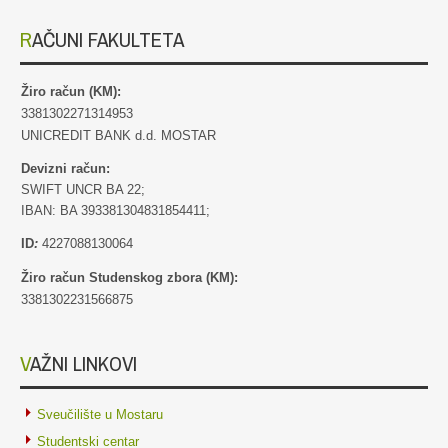
RAČUNI FAKULTETA
Žiro račun (KM):
3381302271314953
UNICREDIT BANK d.d. MOSTAR
Devizni račun:
SWIFT UNCR BA 22;
IBAN: BA 393381304831854411;
ID
:
4227088130064
Žiro račun Studenskog zbora (KM):
3381302231566875
VAŽNI LINKOVI
Sveučilište u Mostaru
Studentski centar