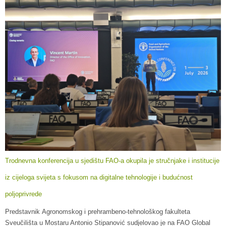
Trodnevna konferencija u sjedištu FAO-a okupila je stručnjake i institucije
iz cijeloga svijeta s fokusom na digitalne tehnologije i budućnost
poljoprivrede
Predstavnik Agronomskog i prehrambeno-tehnološkog fakulteta
Sveučilišta u Mostaru Antonio Stipanović sudjelovao je na FAO Global