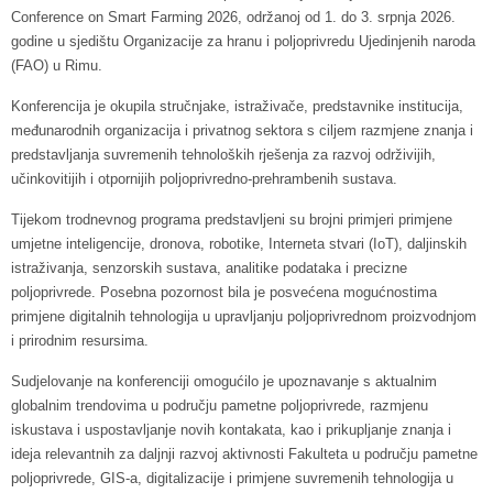
Conference on Smart Farming 2026, održanoj od 1. do 3. srpnja 2026.
godine u sjedištu Organizacije za hranu i poljoprivredu Ujedinjenih naroda
(FAO) u Rimu.
Konferencija je okupila stručnjake, istraživače, predstavnike institucija,
međunarodnih organizacija i privatnog sektora s ciljem razmjene znanja i
predstavljanja suvremenih tehnoloških rješenja za razvoj održivijih,
učinkovitijih i otpornijih poljoprivredno-prehrambenih sustava.
Tijekom trodnevnog programa predstavljeni su brojni primjeri primjene
umjetne inteligencije, dronova, robotike, Interneta stvari (IoT), daljinskih
istraživanja, senzorskih sustava, analitike podataka i precizne
poljoprivrede. Posebna pozornost bila je posvećena mogućnostima
primjene digitalnih tehnologija u upravljanju poljoprivrednom proizvodnjom
i prirodnim resursima.
Sudjelovanje na konferenciji omogućilo je upoznavanje s aktualnim
globalnim trendovima u području pametne poljoprivrede, razmjenu
iskustava i uspostavljanje novih kontakata, kao i prikupljanje znanja i
ideja relevantnih za daljnji razvoj aktivnosti Fakulteta u području pametne
poljoprivrede, GIS-a, digitalizacije i primjene suvremenih tehnologija u