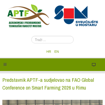
T
r
a
HR
EN
ž
i
.
.
.
Predstavnik APTF-a sudjelovao na FAO Global
Conference on Smart Farming 2026 u Rimu