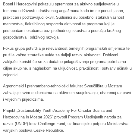
Bosni i Hercegovini pokazuju spremnost za aktivno sudjelovanje u
temama održivosti i društvenog angažmana kada im se ponudi jasan,
praktičan i podržavajući okvir. Sudionici su posebno istaknuli važnost
mentorstva, fleksibilnog rasporeda aktivnosti te programa koji je
pristupačan i osobama bez prethodnog iskustva u području kružnog
gospodarstva i održivog razvoja.
Fokus grupa potvrdila je relevantnost temeljnih programskih smjernica te
pružila važne strateške uvide za daljnji razvoj aktivnosti. Dobiveni
zaključci koristit će se za dodatno prilagođavanje programa potrebama
ciljne skupine, s naglaskom na uključivost, praktičnost i ostvariv učinak u
zajednici.
Agronomski i prehrambeno-tehnološki fakultet Sveučilišta u Mostaru
zahvaljuje svim sudionicima na aktivnom sudjelovanju, otvorenoj raspravi
i vrijednim prijedlozima.
Projekt „Sustainability Youth Academy For Circular Bosnia and
Herzegovina in Mostar 2026” provodi Program Ujedinjenih naroda za
razvoj (UNDP) kroz Challenge Fund, uz financijsku potporu Ministarstva
vanjskih poslova Češke Republike.