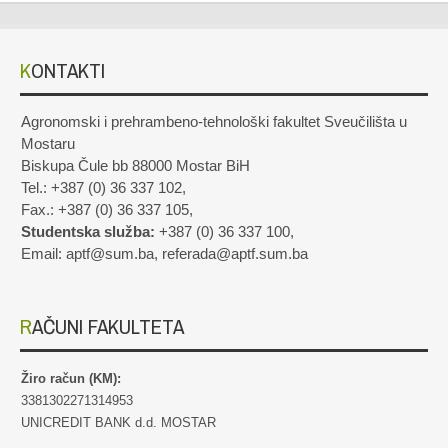
KONTAKTI
Agronomski i prehrambeno-tehnološki fakultet Sveučilišta u
Mostaru
Biskupa Čule bb 88000 Mostar BiH
Tel.: +387 (0) 36 337 102,
Fax.: +387 (0) 36 337 105,
Studentska služba:
+387 (0) 36 337 100,
Email: aptf@sum.ba, referada@aptf.sum.ba
RAČUNI FAKULTETA
Žiro račun (KM):
3381302271314953
UNICREDIT BANK d.d. MOSTAR