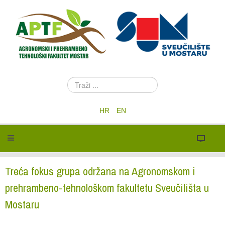
T
r
a
HR
EN
ž
i
.
.
.
Treća fokus grupa održana na Agronomskom i
prehrambeno-tehnološkom fakultetu Sveučilišta u
Mostaru