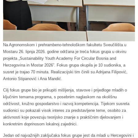
Na Agronomskom i prehrambeno-tehnološkom fakultetu Sveučilišta u
Mostaru 26. lipnja 2026. godine održana je treća fokus grupa u okviru
projekta „Sustainability Youth Academy For Circular Bosnia and
Herzegovina in Mostar 2026”. Fokus grupa okupila je 10 sudionika, a
susret je trajao 70 minuta. Realizacijski tim činili su Adrijana Filipović,
Antonio Stipanović i Ana Mandić.
Cilj fokus grupe bio je prikupiti mišljenja, stavove i prijedloge mladih o
ključnim temama programa, s posebnim naglaskom na okolišnu
održivost, kružno gospodarstvo i razvoj kompetencija. Tijekom susreta
sudionici su pokazali visok interes za predstavljene teme, osobito za
aktivnosti koje povezuju teorijsko znanje s praktičnim djelovanjem i
konkretnim doprinosom lokalnoj zajednici.
Jedan od najvažnijih zaključaka fokus grupe jest da mladi u Hercegovini i