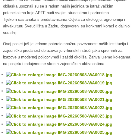
obilaska upoznali su se s radom naših jedinica te istraživačkim
potencijalima koje APTF nudi svojim studentima i partnerima.
Tijekom sastanaka s predstavnicima Odjela za ekologiju, agronomiju i
akvakulturu Sveučilišta u Zadru, dogovoreni su konkretni koraci o daljnjoj
suradnji.
Ovaj posjet još je jednom potvrdio snažnu povezanost naših institucija i
zajedničku predanost obrazovanju vrhunskih stručnjaka spremnih za
izazove u modernoj poljoprivredi i zaštiti okoliša. Zahvaljujemo kolegama
na posjetu i radujemo se skorim zajedničkim aktivnostima.