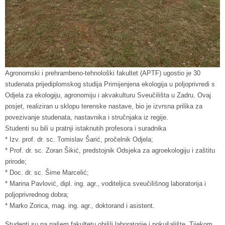
Agronomski i prehrambeno-tehnološki fakultet (APTF) ugostio je 30
studenata prijediplomskog studija Primijenjena ekologija u poljoprivredi s
Odjela za ekologiju, agronomiju i akvakulturu Sveučilišta u Zadru. Ovaj
posjet, realiziran u sklopu terenske nastave, bio je izvrsna prilika za
povezivanje studenata, nastavnika i stručnjaka iz regije.
Studenti su bili u pratnji istaknutih profesora i suradnika
* Izv. prof. dr. sc. Tomislav Šarić, pročelnik Odjela;
* Prof. dr. sc. Zoran Šikić, predstojnik Odsjeka za agroekologiju i zaštitu
prirode;
* Doc. dr. sc. Šime Marcelić;
* Marina Pavlović, dipl. ing. agr., voditeljica sveučilišnog laboratorija i
poljoprivrednog dobra;
* Marko Zorica, mag. ing. agr., doktorand i asistent.
Studenti su na našem fakultetu obišli laboratorije i pokušalište. Tijekom