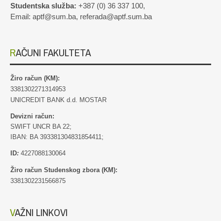
Studentska služba:
+387 (0) 36 337 100,
Email: aptf@sum.ba, referada@aptf.sum.ba
RAČUNI FAKULTETA
Žiro račun (KM):
3381302271314953
UNICREDIT BANK d.d. MOSTAR
Devizni račun:
SWIFT UNCR BA 22;
IBAN: BA 393381304831854411;
ID
:
4227088130064
Žiro račun Studenskog zbora (KM):
3381302231566875
VAŽNI LINKOVI