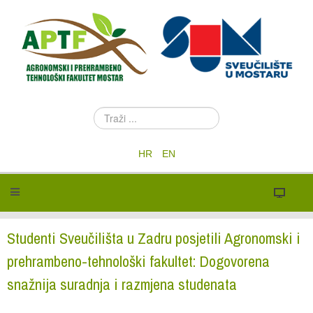
T
r
a
HR
EN
ž
i
.
.
.
Studenti Sveučilišta u Zadru posjetili Agronomski i
prehrambeno-tehnološki fakultet: Dogovorena
snažnija suradnja i razmjena studenata