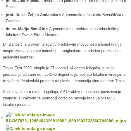
dr. sc. Ana Mucalo
s Instituta za jadranske kulture i melioraciju krša u
Splitu
prof. dr. sc. Željko Andabaka
s Agronomskog fakulteta Sveučilišta u
Zagrebu
dr. sc. Marija Banožić
s Agronomskog i prehrambeno-tehnološkog
fakulteta Sveučilišta u Mostaru
Dr. Banožić je u svom izlaganju predstavila mogućnosti iskorištavanja
nusproizvoda vinarske industrije, s naglaskom na održivu proizvodnju i
regionalni identitet.
Trnjak Fest 2025. okupio je 27 vinara i 14 gastro izlagača, a osim
predavanja održane su i vođene degustacije, posjete lokalnim vinarijama
te večernji festivalski program uz glazbu i promociju vina od sorte Trnjak.
Sudjelovanjem u ovom događaju, APTF aktivno doprinosi povezivanju
znanosti s praksom te promociji održivog razvoja kroz valorizaciju
lokalnih resursa.