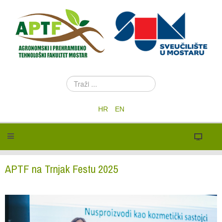
T
r
a
HR
EN
ž
i
.
.
.
APTF na Trnjak Festu 2025