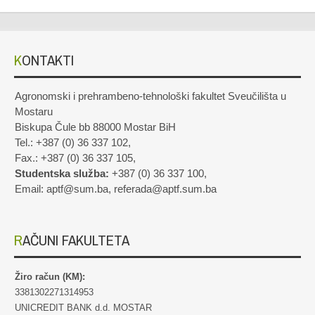
KONTAKTI
Agronomski i prehrambeno-tehnološki fakultet Sveučilišta u
Mostaru
Biskupa Čule bb 88000 Mostar BiH
Tel.: +387 (0) 36 337 102,
Fax.: +387 (0) 36 337 105,
Studentska služba:
+387 (0) 36 337 100,
Email: aptf@sum.ba, referada@aptf.sum.ba
RAČUNI FAKULTETA
Žiro račun (KM):
3381302271314953
UNICREDIT BANK d.d. MOSTAR