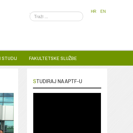
HR
EN
Traži
...
 STUDIJ
FAKULTETSKE SLUŽBE
STUDIRAJ NA APTF-U