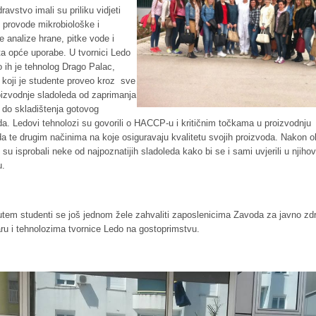
ravstvo imali su priliku vidjeti
 provode mikrobiološke i
e analize hrane, pitke vode i
a opće uporabe. U tvornici Ledo
 ih je tehnolog Drago Palac,
. koji je studente proveo kroz sve
oizvodnje sladoleda od zaprimanja
a do skladištenja gotovog
da. Ledovi tehnolozi su govorili o HACCP-u i kritičnim točkama u proizvodnju
da te drugim načinima na koje osiguravaju kvalitetu svojih proizvoda. Nakon o
 su isprobali neke od najpoznatijih sladoleda kako bi se i sami uvjerili u njiho
u.
tem studenti se još jednom žele zahvaliti zaposlenicima Zavoda za javno zd
ru i tehnolozima tvornice Ledo na gostoprimstvu.