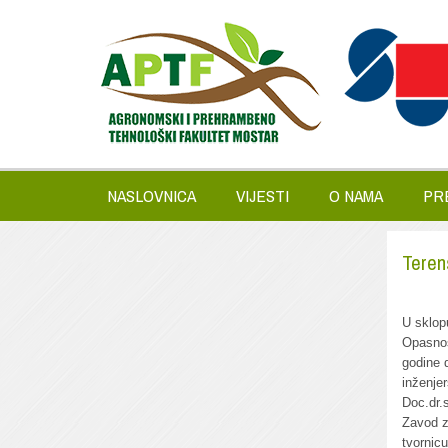
NASLOVNICA
VIJESTI
O NAMA
PR
Teren
U sklop
Opasnos
godine 
inženje
Doc.dr.
Zavod z
tvornic