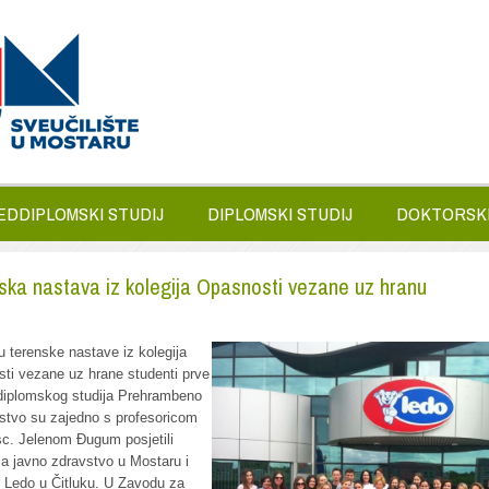
EDDIPLOMSKI STUDIJ
DIPLOMSKI STUDIJ
DOKTORSKI
ska nastava iz kolegija Opasnosti vezane uz hranu
u terenske nastave iz kolegija
ti vezane uz hrane studenti prve
diplomskog studija Prehrambeno
rstvo su zajedno s profesoricom
sc. Jelenom Đugum posjetili
a javno zdravstvo u Mostaru i
u Ledo u Čitluku. U Zavodu za