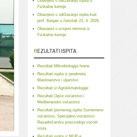
Obavijest o održavanju ispita iz
Fizikalne kemije
Obavijest o održavanju ispita kod
prof. Banjari u četvrtak 23. 4. 2026.
Obavijest o izmjeni termina iz
Fizikalne kemije
REZULTATI ISPITA
Rezultati Mikrobiologija hrane
Rezultati ispita iz predmeta
Maslinarstvo i uljarstvo
Rezultati iz Agroklimatologije
Rezultati Opće voćarstvo i
Mediteransko voćarstvo
Rezultati pismenog ispita Suvremeno
voćarstvo, Specijalno voćarstvo,
Rasadničarska proizvodnja voćnih
vrsta
Rezultati ispita iz MUP-a