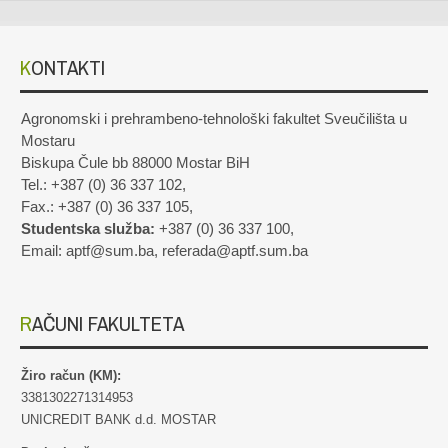
KONTAKTI
Agronomski i prehrambeno-tehnološki fakultet Sveučilišta u
Mostaru
Biskupa Čule bb 88000 Mostar BiH
Tel.: +387 (0) 36 337 102,
Fax.: +387 (0) 36 337 105,
Studentska služba:
+387 (0) 36 337 100,
Email: aptf@sum.ba, referada@aptf.sum.ba
RAČUNI FAKULTETA
Žiro račun (KM):
3381302271314953
UNICREDIT BANK d.d. MOSTAR