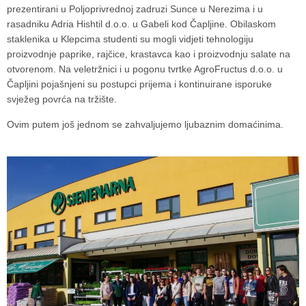
prezentirani u Poljoprivrednoj zadruzi Sunce u Nerezima i u
rasadniku Adria Hishtil d.o.o. u Gabeli kod Čapljine. Obilaskom
staklenika u Klepcima studenti su mogli vidjeti tehnologiju
proizvodnje paprike, rajčice, krastavca kao i proizvodnju salate na
otvorenom. Na veletržnici i u pogonu tvrtke AgroFructus d.o.o. u
Čapljini pojašnjeni su postupci prijema i kontinuirane isporuke
svježeg povrća na tržište.
Ovim putem još jednom se zahvaljujemo ljubaznim domaćinima.