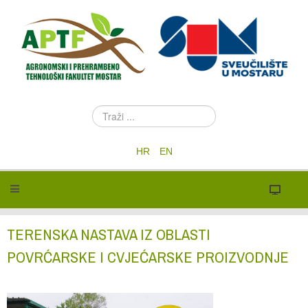
T
r
a
HR
EN
ž
i
.
.
.
TERENSKA NASTAVA IZ OBLASTI
POVRĆARSKE I CVJEĆARSKE PROIZVODNJE