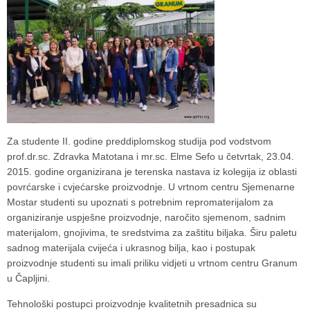
Za studente II. godine preddiplomskog studija pod vodstvom
prof.dr.sc. Zdravka Matotana i mr.sc. Elme Sefo u četvrtak, 23.04.
2015. godine organizirana je terenska nastava iz kolegija iz oblasti
povrćarske i cvjećarske proizvodnje. U vrtnom centru Sjemenarne
Mostar studenti su upoznati s potrebnim repromaterijalom za
organiziranje uspješne proizvodnje, naročito sjemenom, sadnim
materijalom, gnojivima, te sredstvima za zaštitu biljaka. Širu paletu
sadnog materijala cvijeća i ukrasnog bilja, kao i postupak
proizvodnje studenti su imali priliku vidjeti u vrtnom centru Granum
u Čapljini.
Tehnološki postupci proizvodnje kvalitetnih presadnica su