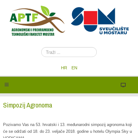
T
r
a
HR
EN
ž
i
.
.
.
Simpozij Agronoma
Pozivamo Vas na 53. hrvatski i 13. međunarodni simpozij agronoma koji
će se održati od 18. do 23. veljače 2018. godine u hotelu Olympia Sky u