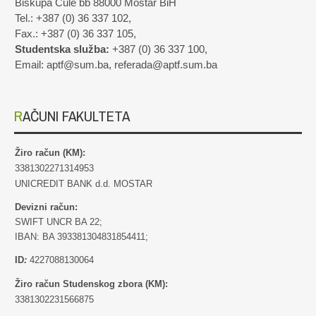
Biskupa Čule bb 88000 Mostar BiH
Tel.: +387 (0) 36 337 102,
Fax.: +387 (0) 36 337 105,
Studentska služba:
+387 (0) 36 337 100,
Email: aptf@sum.ba, referada@aptf.sum.ba
RAČUNI FAKULTETA
Žiro račun (KM):
3381302271314953
UNICREDIT BANK d.d. MOSTAR
Devizni račun:
SWIFT UNCR BA 22;
IBAN: BA 393381304831854411;
ID
:
4227088130064
Žiro račun Studenskog zbora (KM):
3381302231566875