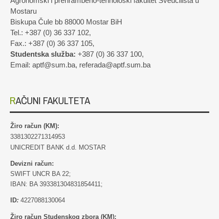
Agronomski i prehrambeno-tehnološki fakultet Sveučilišta u
Mostaru
Biskupa Čule bb 88000 Mostar BiH
Tel.: +387 (0) 36 337 102,
Fax.: +387 (0) 36 337 105,
Studentska služba:
+387 (0) 36 337 100,
Email: aptf@sum.ba, referada@aptf.sum.ba
RAČUNI FAKULTETA
Žiro račun (KM):
3381302271314953
UNICREDIT BANK d.d. MOSTAR
Devizni račun:
SWIFT UNCR BA 22;
IBAN: BA 393381304831854411;
ID
:
4227088130064
Žiro račun Studenskog zbora (KM):