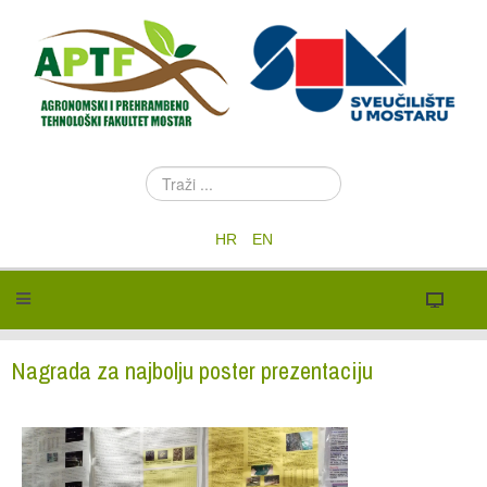
T
r
a
HR
EN
ž
i
.
.
.
Nagrada za najbolju poster prezentaciju